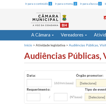
Ir para o conteúdo
1
Ir para o menu
2
Ir para a busca
3
A Câmara
Vereadores
Ativi
Início
>
Atividade legislativa
>
Audiências Públicas, Visi
Audiências Públicas, 
Data:
Órgão promotor:
(dd/mm/aaaa)
Requerimento:
Tipo de even
/
(Nº/aaaa)