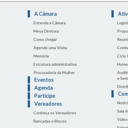
A Câmara
Ativ
Entenda a Câmara
Legis
Mesa Diretora
Propo
Como chegar
Reuni
Agende uma Visita
Comis
Memória
Ciclo
Estrutura administrativa
Home
Procuradoria da Mulher
Audiên
e Sem
Eventos
Distri
Agenda
Com
Participe
Notíci
Vereadores
Sala 
Conheça os Vereadores
Vídeo
Bancadas e Blocos
Solen