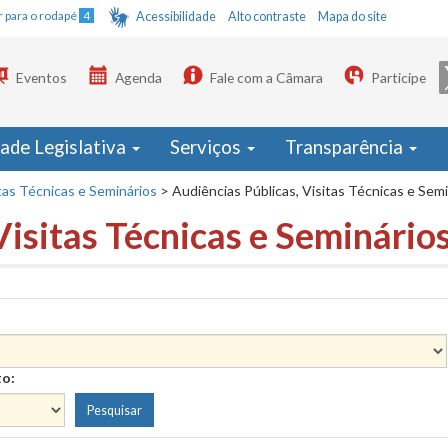
Ir para o rodapé
4
Acessibilidade
Alto contraste
Mapa do site
Eventos
Agenda
Fale com a Câmara
Participe
dade Legislativa
Serviços
Transparência
tas Técnicas e Seminários
>
Audiências Públicas, Visitas Técnicas e Sem
Visitas Técnicas e Seminário
to: