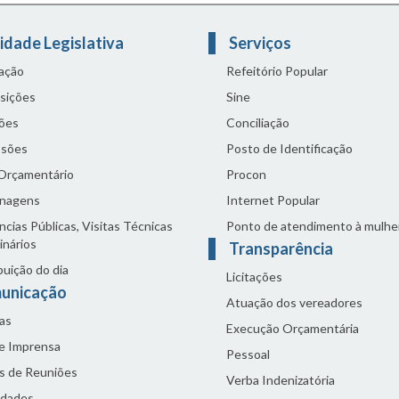
idade Legislativa
Serviços
lação
Refeitório Popular
sições
Sine
ões
Conciliação
sões
Posto de Identificação
 Orçamentário
Procon
nagens
Internet Popular
cias Públicas, Visitas Técnicas
Ponto de atendimento à mulhe
inários
Transparência
buição do dia
Licitações
unicação
Atuação dos vereadores
as
Execução Orçamentária
de Imprensa
Pessoal
s de Reuniões
Verba Indenizatória
idades