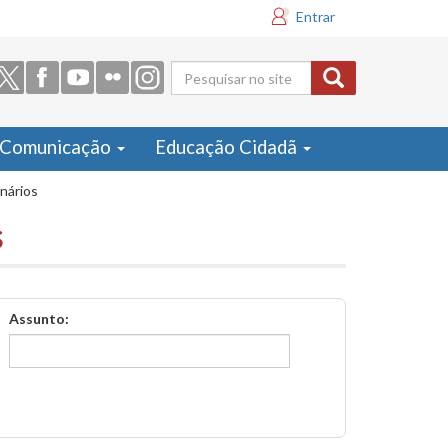
Entrar
Formulário
de busca
Comunicação
Educação Cidadã
inários
s
Assunto: