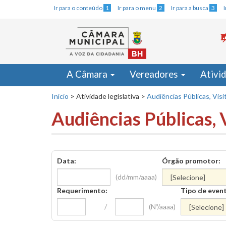
Ir para o conteúdo
1
Ir para o menu
2
Ir para a busca
3
A Câmara
Vereadores
Ativi
Início
>
Atividade legislativa
>
Audiências Públicas, Visi
Audiências Públicas, 
Data:
Órgão promotor:
(dd/mm/aaaa)
Requerimento:
Tipo de even
/
(Nº/aaaa)