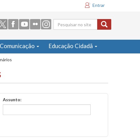
Entrar
Formulário
de busca
Comunicação
Educação Cidadã
inários
s
Assunto: