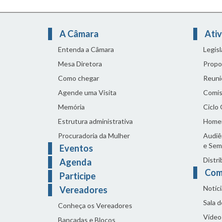
A Câmara
Ativ
Entenda a Câmara
Legis
Mesa Diretora
Propo
Como chegar
Reuni
Agende uma Visita
Comis
Memória
Ciclo
Estrutura administrativa
Home
Procuradoria da Mulher
Audiên
e Sem
Eventos
Distri
Agenda
Com
Participe
Notíci
Vereadores
Sala 
Conheça os Vereadores
Vídeo
Bancadas e Blocos