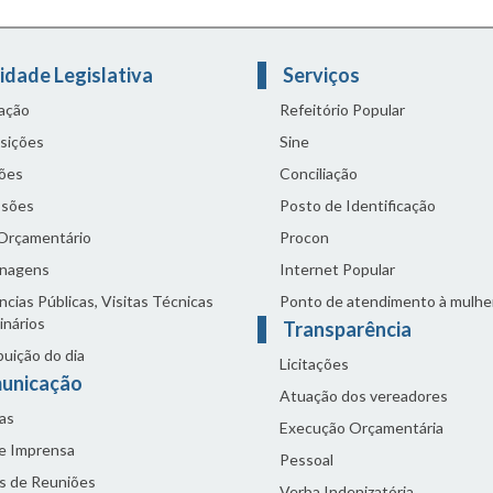
idade Legislativa
Serviços
lação
Refeitório Popular
sições
Sine
ões
Conciliação
sões
Posto de Identificação
 Orçamentário
Procon
nagens
Internet Popular
cias Públicas, Visitas Técnicas
Ponto de atendimento à mulhe
inários
Transparência
buição do dia
Licitações
unicação
Atuação dos vereadores
as
Execução Orçamentária
de Imprensa
Pessoal
s de Reuniões
Verba Indenizatória