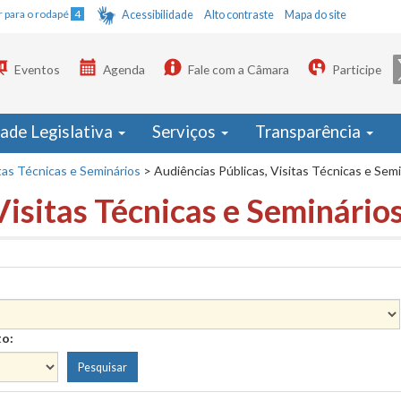
Ir para o rodapé
4
Acessibilidade
Alto contraste
Mapa do site
Eventos
Agenda
Fale com a Câmara
Participe
dade Legislativa
Serviços
Transparência
tas Técnicas e Seminários
>
Audiências Públicas, Visitas Técnicas e Sem
Visitas Técnicas e Seminário
to: