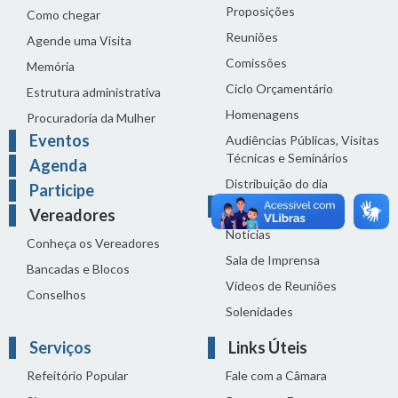
Proposições
Como chegar
Reuniões
Agende uma Visita
Comissões
Memória
Ciclo Orçamentário
Estrutura administrativa
Homenagens
Procuradoria da Mulher
Eventos
Audiências Públicas, Visitas
Técnicas e Seminários
Agenda
Distribuição do dia
Participe
Comunicação
Vereadores
Notícias
Conheça os Vereadores
Sala de Imprensa
Bancadas e Blocos
Vídeos de Reuniões
Conselhos
Solenidades
Serviços
Links Úteis
Refeitório Popular
Fale com a Câmara