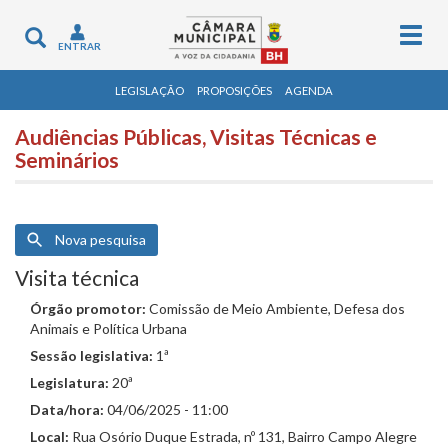
Togg
Toggle
ENTRAR
navig
navigation
LEGISLAÇÃO
PROPOSIÇÕES
AGENDA
Audiências Públicas, Visitas Técnicas e
Seminários
Nova pesquisa
Visita técnica
Órgão promotor:
Comissão de Meio Ambiente, Defesa dos
Animais e Política Urbana
Sessão legislativa:
1ª
Legislatura:
20ª
Data/hora:
04/06/2025 - 11:00
Local:
Rua Osório Duque Estrada, nº 131, Bairro Campo Alegre