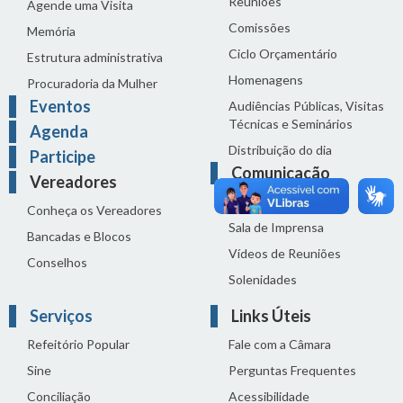
Reuniões
Agende uma Visita
Comissões
Memória
Ciclo Orçamentário
Estrutura administrativa
Homenagens
Procuradoria da Mulher
Eventos
Audiências Públicas, Visitas
Técnicas e Seminários
Agenda
Distribuição do dia
Participe
Comunicação
Vereadores
Notícias
Conheça os Vereadores
Sala de Imprensa
Bancadas e Blocos
Vídeos de Reuniões
Conselhos
Solenidades
Serviços
Links Úteis
Refeitório Popular
Fale com a Câmara
Sine
Perguntas Frequentes
Conciliação
Acessibilidade