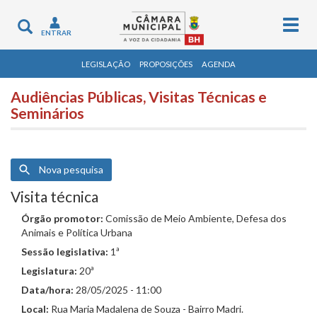
Togg
Toggle
ENTRAR
navig
navigation
LEGISLAÇÃO
PROPOSIÇÕES
AGENDA
Audiências Públicas, Visitas Técnicas e
Seminários
Nova pesquisa
Visita técnica
Órgão promotor:
Comissão de Meio Ambiente, Defesa dos
Animais e Política Urbana
Sessão legislativa:
1ª
Legislatura:
20ª
Data/hora:
28/05/2025 - 11:00
Local:
Rua Maria Madalena de Souza - Bairro Madri.