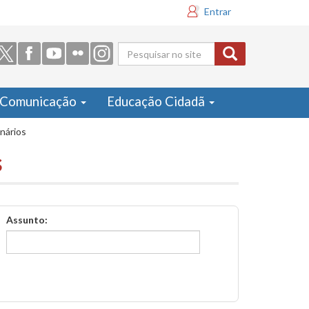
Entrar
Formulário
de busca
Comunicação
Educação Cidadã
inários
s
Assunto: