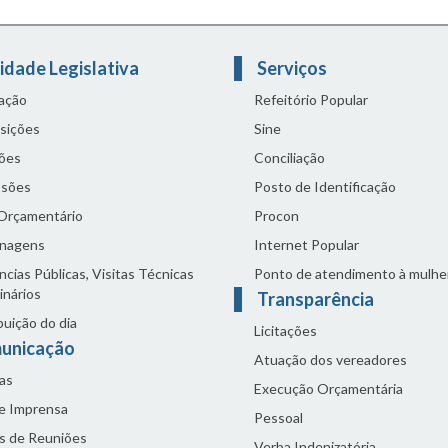
idade Legislativa
Serviços
lação
Refeitório Popular
sições
Sine
ões
Conciliação
sões
Posto de Identificação
 Orçamentário
Procon
nagens
Internet Popular
cias Públicas, Visitas Técnicas
Ponto de atendimento à mulhe
inários
Transparência
buição do dia
Licitações
unicação
Atuação dos vereadores
as
Execução Orçamentária
de Imprensa
Pessoal
s de Reuniões
Verba Indenizatória