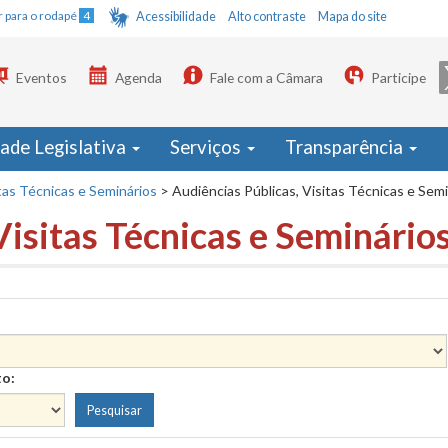
Ir para o rodapé
4
Acessibilidade
Alto contraste
Mapa do site
Eventos
Agenda
Fale com a Câmara
Participe
dade Legislativa
Serviços
Transparência
tas Técnicas e Seminários
>
Audiências Públicas, Visitas Técnicas e Sem
Visitas Técnicas e Seminário
to: