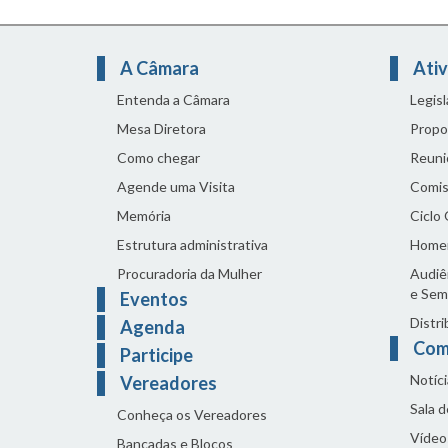
A Câmara
Ativ
Entenda a Câmara
Legis
Mesa Diretora
Propo
Como chegar
Reuni
Agende uma Visita
Comis
Memória
Ciclo
Estrutura administrativa
Home
Procuradoria da Mulher
Audiên
e Sem
Eventos
Distri
Agenda
Com
Participe
Notíci
Vereadores
Sala 
Conheça os Vereadores
Vídeo
Bancadas e Blocos