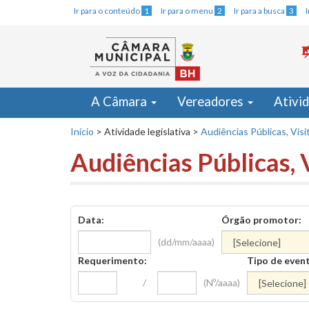
Ir para o conteúdo
1
Ir para o menu
2
Ir para a busca
3
A Câmara
Vereadores
Ativi
Início
>
Atividade legislativa
>
Audiências Públicas, Visi
Audiências Públicas, 
Data:
Órgão promotor:
(dd/mm/aaaa)
Requerimento:
Tipo de even
/
(Nº/aaaa)