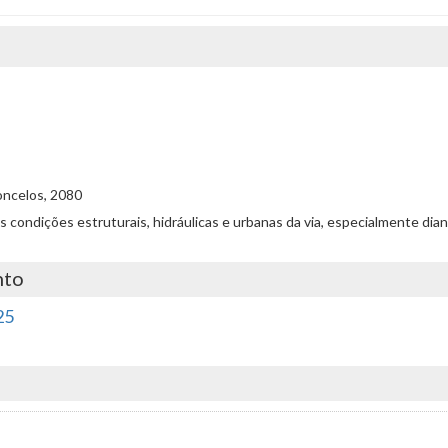
oncelos, 2080
co as condições estruturais, hidráulicas e urbanas da via, especialmente 
nto
25