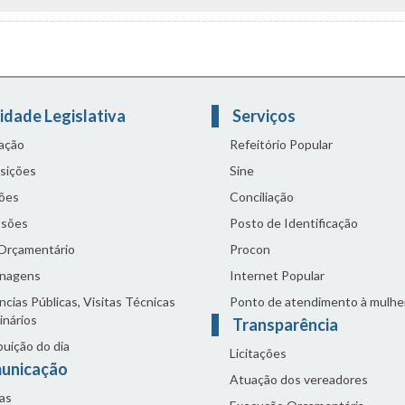
idade Legislativa
Serviços
lação
Refeitório Popular
sições
Sine
ões
Conciliação
sões
Posto de Identificação
 Orçamentário
Procon
nagens
Internet Popular
cias Públicas, Visitas Técnicas
Ponto de atendimento à mulhe
inários
Transparência
buição do dia
Licitações
unicação
Atuação dos vereadores
as