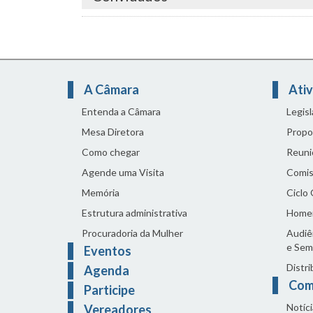
A Câmara
Ativ
Entenda a Câmara
Legis
Mesa Diretora
Propo
Como chegar
Reuni
Agende uma Visita
Comis
Memória
Ciclo
Estrutura administrativa
Home
Procuradoria da Mulher
Audiên
e Sem
Eventos
Distri
Agenda
Com
Participe
Notíci
Vereadores