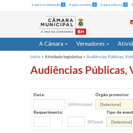
Ir para o conteúdo
1
Ir para o menu
2
Ir para a busca
3
A Câmara
Vereadores
Ativi
Início
>
Atividade legislativa
>
Audiências Públicas, Visi
Audiências Públicas, 
Data:
Órgão promotor:
(dd/mm/aaaa)
Requerimento:
Tipo de even
/
(Nº/aaaa)