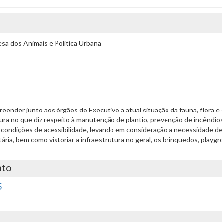
a dos Animais e Política Urbana
ompreender junto aos órgãos do Executivo a atual situação da fauna, flora
ura no que diz respeito à manutenção de plantio, prevenção de incêndios
s condições de acessibilidade, levando em consideração a necessidade de
tária, bem como vistoriar a infraestrutura no geral, os brinquedos, playg
nto
5