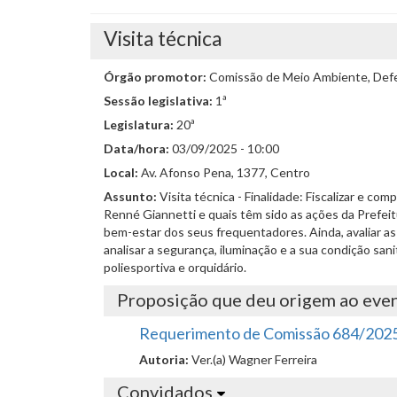
Visita técnica
Órgão promotor:
Comissão de Meio Ambiente, Defes
Sessão legislativa:
1ª
Legislatura:
20ª
Data/hora:
03/09/2025 - 10:00
Local:
Av. Afonso Pena, 1377, Centro
Assunto:
Visita técnica - Finalidade: Fiscalizar e c
Renné Giannetti e quais têm sido as ações da Prefeit
bem-estar dos seus frequentadores. Ainda, avaliar a
analisar a segurança, iluminação e a sua condição sani
poliesportiva e orquidário.
Proposição que deu origem ao eve
Requerimento de Comissão 684/202
Autoria:
Ver.(a) Wagner Ferreira
Convidados