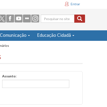
Entrar
Formulário
de busca
Comunicação
Educação Cidadã
inários
s
Assunto: