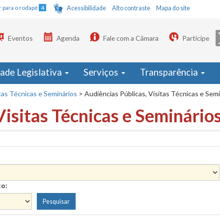
Ir para o rodapé
4
Acessibilidade
Alto contraste
Mapa do site
Eventos
Agenda
Fale com a Câmara
Participe
dade Legislativa
Serviços
Transparência
tas Técnicas e Seminários
>
Audiências Públicas, Visitas Técnicas e Sem
Visitas Técnicas e Seminário
to: