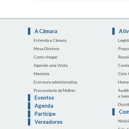
A Câmara
Ativ
Entenda a Câmara
Legis
Mesa Diretora
Propo
Como chegar
Reuni
Agende uma Visita
Comis
Memória
Ciclo
Estrutura administrativa
Home
Procuradoria da Mulher
Audiên
e Sem
Eventos
Distri
Agenda
Com
Participe
Notíci
Vereadores