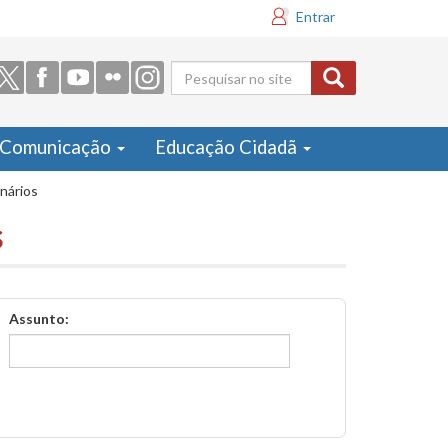
Entrar
Formulário
de busca
Comunicação
Educação Cidadã
inários
s
Assunto: