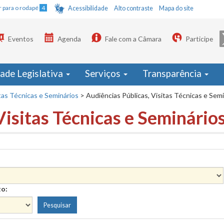
Ir para o rodapé
4
Acessibilidade
Alto contraste
Mapa do site
Eventos
Agenda
Fale com a Câmara
Participe
dade Legislativa
Serviços
Transparência
tas Técnicas e Seminários
>
Audiências Públicas, Visitas Técnicas e Sem
Visitas Técnicas e Seminário
to: