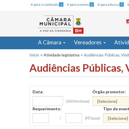
Ir para o conteúdo
1
Ir para o menu
2
Ir para a busca
3
A Câmara
Vereadores
Ativi
Início
>
Atividade legislativa
>
Audiências Públicas, Visi
Audiências Públicas, 
Data:
Órgão promotor:
(dd/mm/aaaa)
Requerimento:
Tipo de even
/
(Nº/aaaa)