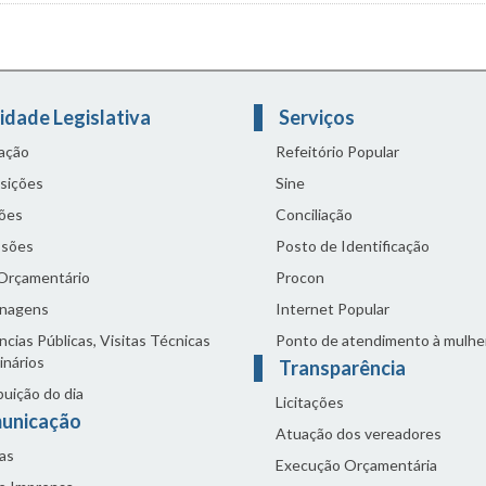
idade Legislativa
Serviços
lação
Refeitório Popular
sições
Sine
ões
Conciliação
sões
Posto de Identificação
 Orçamentário
Procon
nagens
Internet Popular
cias Públicas, Visitas Técnicas
Ponto de atendimento à mulhe
inários
Transparência
buição do dia
Licitações
unicação
Atuação dos vereadores
as
Execução Orçamentária