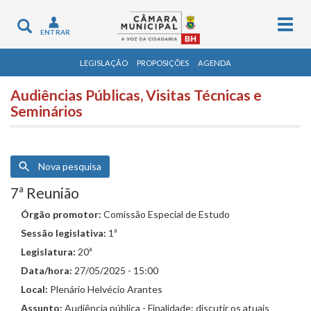
Togg
Toggle
ENTRAR
navig
navigation
LEGISLAÇÃO
PROPOSIÇÕES
AGENDA
Audiências Públicas, Visitas Técnicas e
Seminários
Nova pesquisa
7ª Reunião
Órgão promotor:
Comissão Especial de Estudo
Sessão legislativa:
1ª
Legislatura:
20ª
Data/hora:
27/05/2025 - 15:00
Local:
Plenário Helvécio Arantes
Assunto:
Audiência pública - Finalidade: discutir os atuais