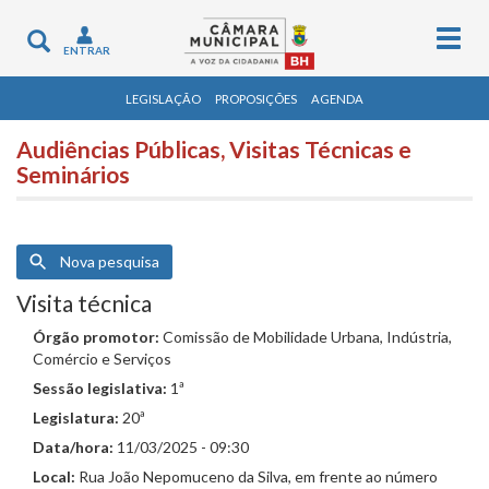
Togg
Toggle
ENTRAR
navig
navigation
LEGISLAÇÃO
PROPOSIÇÕES
AGENDA
Audiências Públicas, Visitas Técnicas e
Seminários
Nova pesquisa
Visita técnica
Órgão promotor:
Comissão de Mobilidade Urbana, Indústria,
Comércio e Serviços
Sessão legislativa:
1ª
Legislatura:
20ª
Data/hora:
11/03/2025 - 09:30
Local:
Rua João Nepomuceno da Silva, em frente ao número