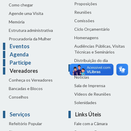
Proposições
Como chegar
Reuniões
Agende uma Visita
Comissões
Memória
Ciclo Orçamentário
Estrutura administrativa
Homenagens
Procuradoria da Mulher
Eventos
Audiências Públicas, Visitas
Técnicas e Seminários
Agenda
Distribuição do dia
Participe
Comunicação
Vereadores
Notícias
Conheça os Vereadores
Sala de Imprensa
Bancadas e Blocos
Vídeos de Reuniões
Conselhos
Solenidades
Serviços
Links Úteis
Refeitório Popular
Fale com a Câmara