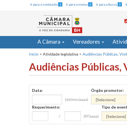
Ir para o conteúdo
1
Ir para o menu
2
Ir para a busca
3
A Câmara
Vereadores
Ativi
Início
>
Atividade legislativa
>
Audiências Públicas, Visi
Audiências Públicas, 
Data:
Órgão promotor:
(dd/mm/aaaa)
Requerimento:
Tipo de even
/
(Nº/aaaa)