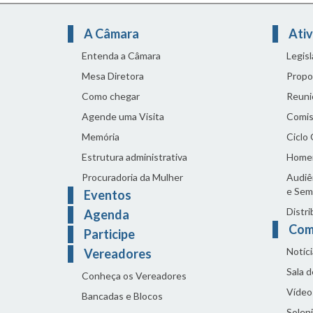
A Câmara
Ativ
Entenda a Câmara
Legis
Mesa Diretora
Propo
Como chegar
Reuni
Agende uma Visita
Comis
Memória
Ciclo
Estrutura administrativa
Home
Procuradoria da Mulher
Audiên
e Sem
Eventos
Distri
Agenda
Com
Participe
Notíci
Vereadores
Sala 
Conheça os Vereadores
Vídeo
Bancadas e Blocos
Solen