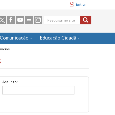
Entrar
Formulário
de busca
Comunicação
Educação Cidadã
inários
s
Assunto: