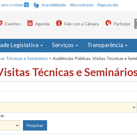
Ir para o rodapé
4
Acessibilidade
Alto contraste
Mapa do site
Eventos
Agenda
Fale com a Câmara
Participe
dade Legislativa
Serviços
Transparência
tas Técnicas e Seminários
>
Audiências Públicas, Visitas Técnicas e Sem
Visitas Técnicas e Seminário
to: