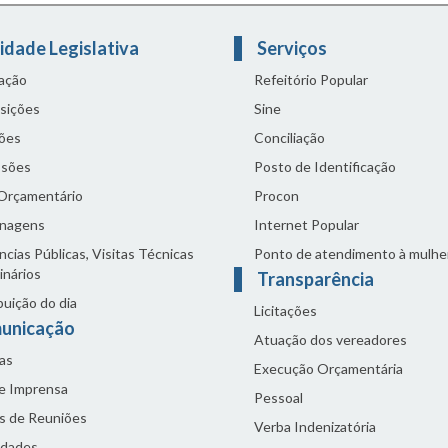
idade Legislativa
Serviços
lação
Refeitório Popular
sições
Sine
ões
Conciliação
sões
Posto de Identificação
 Orçamentário
Procon
nagens
Internet Popular
cias Públicas, Visitas Técnicas
Ponto de atendimento à mulhe
inários
Transparência
buição do dia
Licitações
unicação
Atuação dos vereadores
as
Execução Orçamentária
de Imprensa
Pessoal
s de Reuniões
Verba Indenizatória
idades