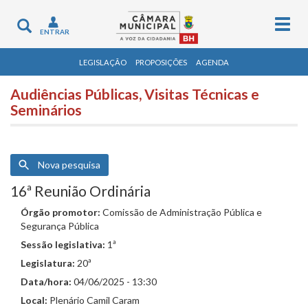
Togg
Toggle
ENTRAR
navig
navigation
LEGISLAÇÃO
PROPOSIÇÕES
AGENDA
Audiências Públicas, Visitas Técnicas e
Seminários
Nova pesquisa
16ª Reunião Ordinária
Órgão promotor:
Comissão de Administração Pública e
Segurança Pública
Sessão legislativa:
1ª
Legislatura:
20ª
Data/hora:
04/06/2025 - 13:30
Local:
Plenário Camil Caram