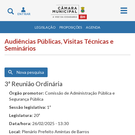
Togg
Toggle
ENTRAR
navig
navigation
LEGISLAÇÃO
PROPOSIÇÕES
AGENDA
Audiências Públicas, Visitas Técnicas e
Seminários
Nova pesquisa
3ª Reunião Ordinária
Órgão promotor:
Comissão de Administração Pública e
Segurança Pública
Sessão legislativa:
1ª
Legislatura:
20ª
Data/hora:
26/02/2025 - 13:30
Local:
Plenário Prefeito Amintas de Barros