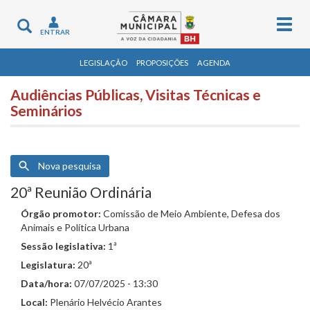
Togg
Toggle
ENTRAR
navig
navigation
LEGISLAÇÃO
PROPOSIÇÕES
AGENDA
Audiências Públicas, Visitas Técnicas e
Seminários
Nova pesquisa
20ª Reunião Ordinária
Órgão promotor:
Comissão de Meio Ambiente, Defesa dos
Animais e Política Urbana
Sessão legislativa:
1ª
Legislatura:
20ª
Data/hora:
07/07/2025 - 13:30
Local:
Plenário Helvécio Arantes