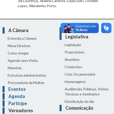
Iza Lourença, Janaina Cardoso, Luiza Dulci, Osvaldo
Lopes, Wanderley Porto.
A Câmara
Atividade
Legislativa
Entenda a Câmara
Legislação
Mesa Diretora
Proposições
Como chegar
Reuniões
Agende uma Visita
Comissões
Memória
Ciclo Orçamentário
Estrutura administrativa
Homenagens
Procuradoria da Mulher
Eventos
Audiências Públicas, Visitas
Técnicas e Seminários
Agenda
Distribuição do dia
Participe
Comunicação
Vereadores