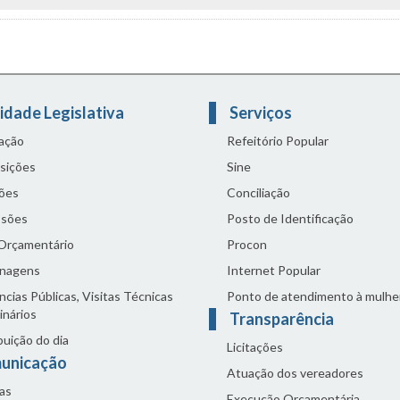
idade Legislativa
Serviços
lação
Refeitório Popular
sições
Sine
ões
Conciliação
sões
Posto de Identificação
 Orçamentário
Procon
nagens
Internet Popular
cias Públicas, Visitas Técnicas
Ponto de atendimento à mulhe
inários
Transparência
buição do dia
Licitações
unicação
Atuação dos vereadores
as
Execução Orçamentária