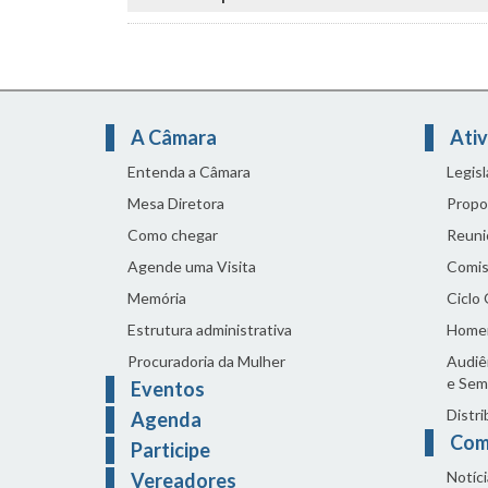
A Câmara
Ativ
Entenda a Câmara
Legis
Mesa Diretora
Propo
Como chegar
Reuni
Agende uma Visita
Comis
Memória
Ciclo
Estrutura administrativa
Home
Procuradoria da Mulher
Audiên
e Sem
Eventos
Distri
Agenda
Com
Participe
Notíci
Vereadores