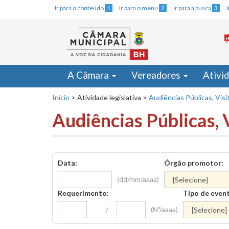
Ir para o conteúdo
1
Ir para o menu
2
Ir para a busca
3
A Câmara
Vereadores
Ativi
Início
>
Atividade legislativa
>
Audiências Públicas, Visi
Audiências Públicas, 
Data:
Órgão promotor:
(dd/mm/aaaa)
Requerimento:
Tipo de even
/
(Nº/aaaa)