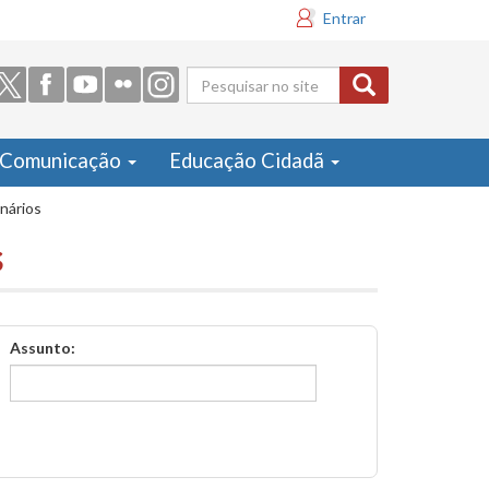
Entrar
Formulário
de busca
Comunicação
Educação Cidadã
inários
s
Assunto: