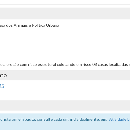
a dos Animais e Política Urbana
bre a erosão com risco estrutural colocando em risco 08 casas localizadas
nto
25
constaram em pauta, consulte cada um, individualmente, em:
Atividade L