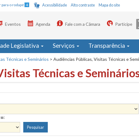
Ir para o rodapé
4
Acessibilidade
Alto contraste
Mapa do site
Eventos
Agenda
Fale com a Câmara
Participe
dade Legislativa
Serviços
Transparência
tas Técnicas e Seminários
>
Audiências Públicas, Visitas Técnicas e Sem
Visitas Técnicas e Seminário
to: