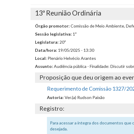
13ª Reunião Ordinária
Órgão promotor:
Comissão de Meio Ambiente, Defes
Sessão legislativa:
1ª
Legislatura:
20ª
Data/hora:
19/05/2025 - 13:30
Local:
Plenário Helvécio Arantes
Assunto:
Audiência pública - Finalidade: Discutir so
Proposição que deu origem ao eve
Requerimento de Comissão 1327/20
Autoria:
Ver.(a) Rudson Paixão
Registro:
Para acessar a íntegra dos documentos que 
desejada.