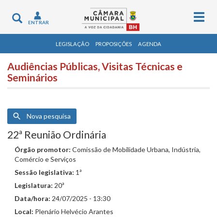
Togg
Toggle
ENTRAR
navig
navigation
LEGISLAÇÃO
PROPOSIÇÕES
AGENDA
Audiências Públicas, Visitas Técnicas e
Seminários
Nova pesquisa
22ª Reunião Ordinária
Órgão promotor:
Comissão de Mobilidade Urbana, Indústria,
Comércio e Serviços
Sessão legislativa:
1ª
Legislatura:
20ª
Data/hora:
24/07/2025 - 13:30
Local:
Plenário Helvécio Arantes