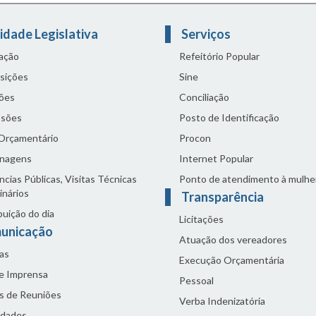
idade Legislativa
Serviços
lação
Refeitório Popular
sições
Sine
ões
Conciliação
sões
Posto de Identificação
 Orçamentário
Procon
nagens
Internet Popular
cias Públicas, Visitas Técnicas
Ponto de atendimento à mulhe
inários
Transparência
buição do dia
Licitações
unicação
Atuação dos vereadores
as
Execução Orçamentária
de Imprensa
Pessoal
s de Reuniões
Verba Indenizatória
idades