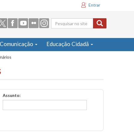
Entrar
Formulário
de busca
Comunicação
Educação Cidadã
inários
s
Assunto: