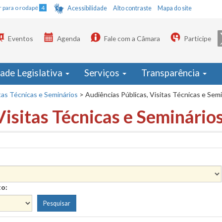
Ir para o rodapé
4
Acessibilidade
Alto contraste
Mapa do site
Eventos
Agenda
Fale com a Câmara
Participe
dade Legislativa
Serviços
Transparência
tas Técnicas e Seminários
>
Audiências Públicas, Visitas Técnicas e Sem
Visitas Técnicas e Seminário
to: