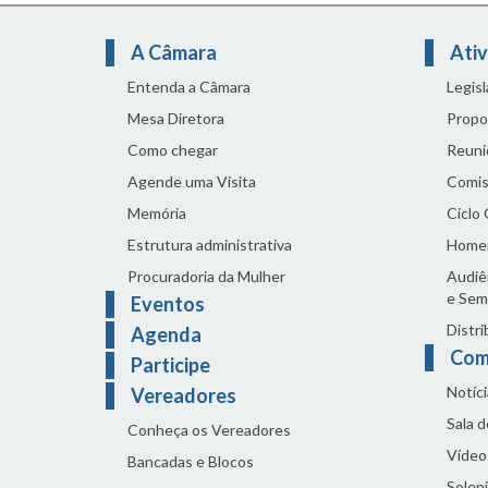
A Câmara
Ativ
Entenda a Câmara
Legis
Mesa Diretora
Propo
Como chegar
Reuni
Agende uma Visita
Comis
Memória
Ciclo
Estrutura administrativa
Home
Procuradoria da Mulher
Audiên
e Sem
Eventos
Distri
Agenda
Com
Participe
Notíci
Vereadores
Sala 
Conheça os Vereadores
Vídeo
Bancadas e Blocos
Solen