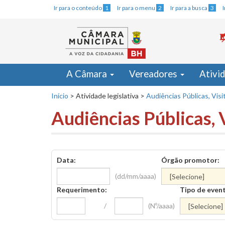
Ir para o conteúdo
1
Ir para o menu
2
Ir para a busca
3
A Câmara
Vereadores
Ativi
Início
>
Atividade legislativa
>
Audiências Públicas, Visi
Audiências Públicas, 
Data:
Órgão promotor:
(dd/mm/aaaa)
Requerimento:
Tipo de even
/
(Nº/aaaa)