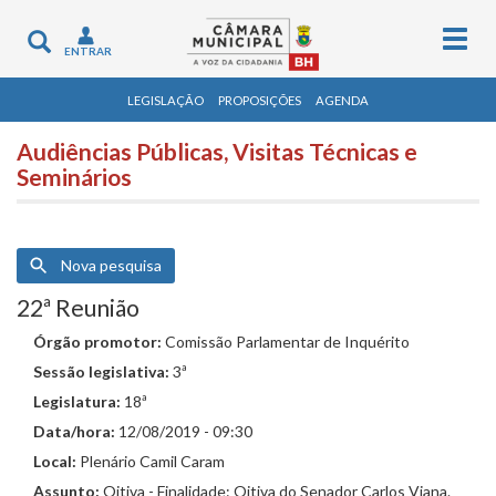
Togg
Toggle
ENTRAR
navig
navigation
LEGISLAÇÃO
PROPOSIÇÕES
AGENDA
Audiências Públicas, Visitas Técnicas e
Seminários
Nova pesquisa
22ª Reunião
Órgão promotor:
Comissão Parlamentar de Inquérito
Sessão legislativa:
3ª
Legislatura:
18ª
Data/hora:
12/08/2019 - 09:30
Local:
Plenário Camil Caram
Assunto:
Oitiva - Finalidade: Oitiva do Senador Carlos Viana.