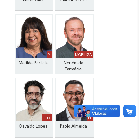
PL
MOBILIZA
Marilda Portela
Neném da
Farmácia
PODE
PL
Osvaldo Lopes
Pablo Almeida