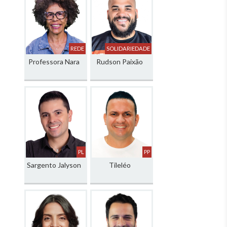
REDE
SOLIDARIEDADE
Professora Nara
Rudson Paixão
PL
PP
Sargento Jalyson
Tileléo