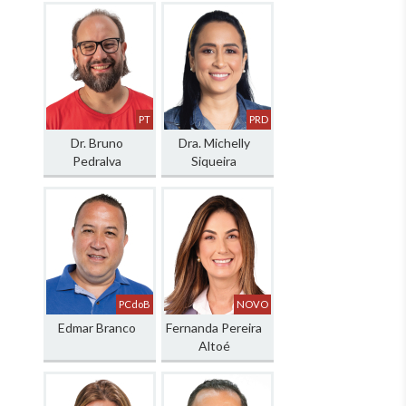
PT
PRD
Dr. Bruno
Dra. Michelly
Pedralva
Siqueira
PCdoB
NOVO
Edmar Branco
Fernanda Pereira
Altoé