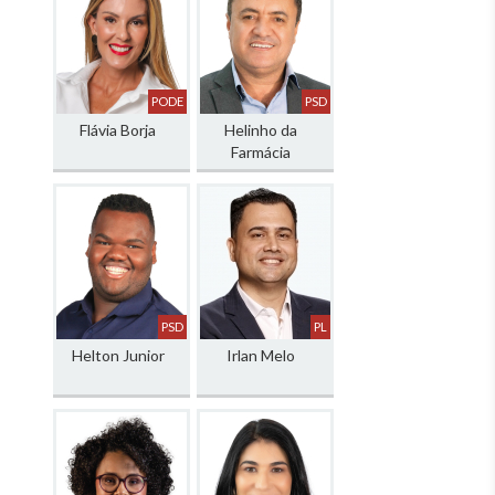
PODE
PSD
Flávia Borja
Helinho da
Farmácia
PSD
PL
Helton Junior
Irlan Melo