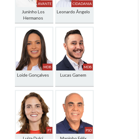
AVANTE
CIDADANIA
Juninho Los
Leonardo Ângelo
Hermanos
MDB
MDB
Loíde Gonçalves
Lucas Ganem
PT
PSD
Luiza Dulci
Maninho Félix