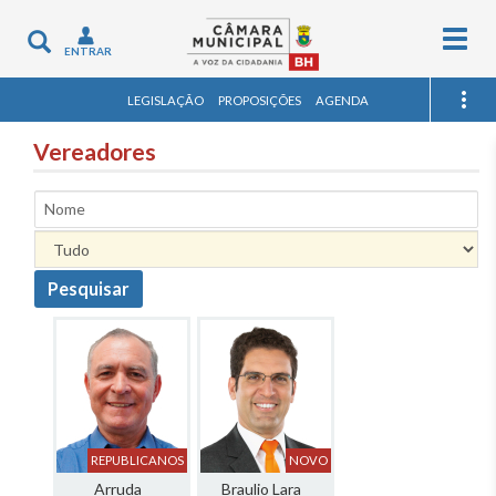
Togg
Toggle
ENTRAR
navig
navigation
LEGISLAÇÃO
PROPOSIÇÕES
AGENDA
Vereadores
Nome
Pesquisar
REPUBLICANOS
NOVO
Arruda
Braulio Lara