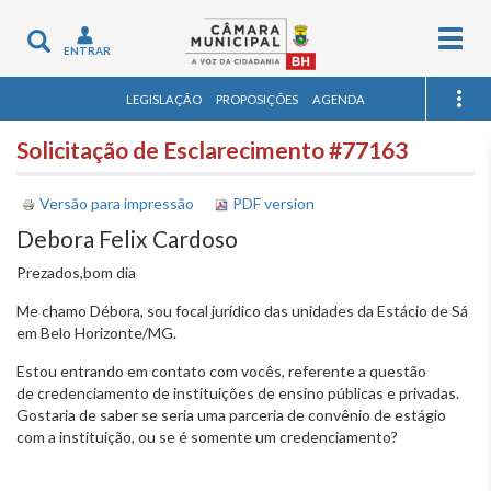
Togg
Toggle
ENTRAR
navig
navigation
LEGISLAÇÃO
PROPOSIÇÕES
AGENDA
Solicitação de Esclarecimento #77163
Versão para impressão
PDF version
Debora Felix Cardoso
Prezados,bom dia
Me chamo Débora, sou focal jurídico das unidades da Estácio de Sá
em Belo Horizonte/MG.
Estou entrando em contato com vocês, referente a questão
de credenciamento de instituições de ensino públicas e privadas.
Gostaria de saber se seria uma parceria de convênio de estágio
com a instituição, ou se é somente um credenciamento?