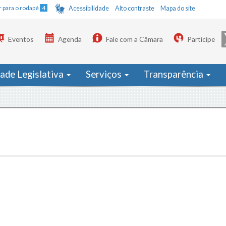
Ir para o rodapé
4
Acessibilidade
Alto contraste
Mapa do site
Eventos
Agenda
Fale com a Câmara
Participe
dade Legislativa
Serviços
Transparência