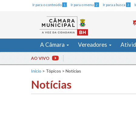
Ir para o conteúdo
1
Ir para o menu
2
Ir para a busca
3
A Câmara
Vereadores
Ativi
AO VIVO
Início
>
Tópicos
>
Notícias
Notícias