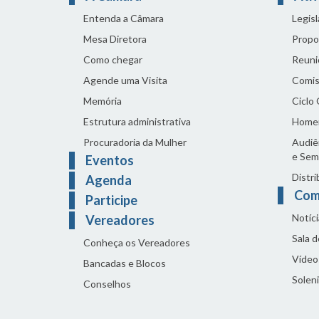
Entenda a Câmara
Legis
Mesa Diretora
Propo
Como chegar
Reuni
Agende uma Visita
Comis
Memória
Ciclo
Estrutura administrativa
Home
Procuradoria da Mulher
Audiên
e Sem
Eventos
Distri
Agenda
Com
Participe
Notíci
Vereadores
Sala 
Conheça os Vereadores
Vídeo
Bancadas e Blocos
Solen
Conselhos