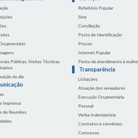
lação
Refeitório Popular
sições
Sine
ões
Conciliação
sões
Posto de Identificação
 Orçamentário
Procon
nagens
Internet Popular
cias Públicas, Visitas Técnicas
Ponto de atendimento à mulhe
inários
Transparência
buição do dia
Licitações
unicação
Atuação dos vereadores
as
Execução Orçamentária
de Imprensa
Pessoal
s de Reuniões
Verba Indenizatória
idades
Contratos e convênios
Concursos