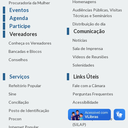
Homenagens
Procuradoria da Mulher
Eventos
Audiências Públicas, Visitas
Técnicas e Seminários
Agenda
Distribuição do dia
Participe
Comunicação
Vereadores
Notícias
Conheça os Vereadores
Sala de Imprensa
Bancadas e Blocos
Vídeos de Reuniões
Conselhos
Solenidades
Serviços
Links Úteis
Refeitório Popular
Fale com a Câmara
Sine
Perguntas Frequentes
Conciliação
Acessibilidade
Posto de Identificação
Termos de uso
Procon
Política de privacidade
(SILAP)
Internet Popular