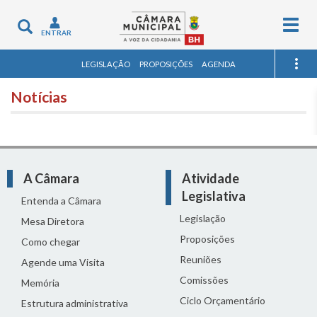
Togg
Toggle
ENTRAR
navig
navigation
LEGISLAÇÃO
PROPOSIÇÕES
AGENDA
Notícias
A Câmara
Atividade
Legislativa
Entenda a Câmara
Legislação
Mesa Diretora
Proposições
Como chegar
Reuniões
Agende uma Visita
Comissões
Memória
Ciclo Orçamentário
Estrutura administrativa