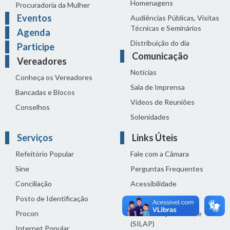
Homenagens
Procuradoria da Mulher
Eventos
Audiências Públicas, Visitas
Técnicas e Seminários
Agenda
Distribuição do dia
Participe
Comunicação
Vereadores
Notícias
Conheça os Vereadores
Sala de Imprensa
Bancadas e Blocos
Vídeos de Reuniões
Conselhos
Solenidades
Serviços
Links Úteis
Refeitório Popular
Fale com a Câmara
Sine
Perguntas Frequentes
Conciliação
Acessibilidade
Posto de Identificação
Termos de uso
Procon
Política de privacidade
(SILAP)
Internet Popular