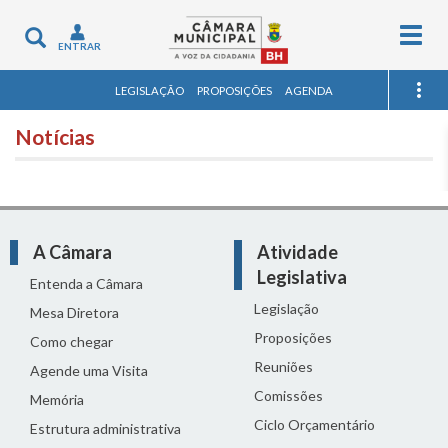
Togg
Toggle
ENTRAR
navig
navigation
LEGISLAÇÃO
PROPOSIÇÕES
AGENDA
Notícias
A Câmara
Atividade
Legislativa
Entenda a Câmara
Legislação
Mesa Diretora
Proposições
Como chegar
Reuniões
Agende uma Visita
Comissões
Memória
Ciclo Orçamentário
Estrutura administrativa