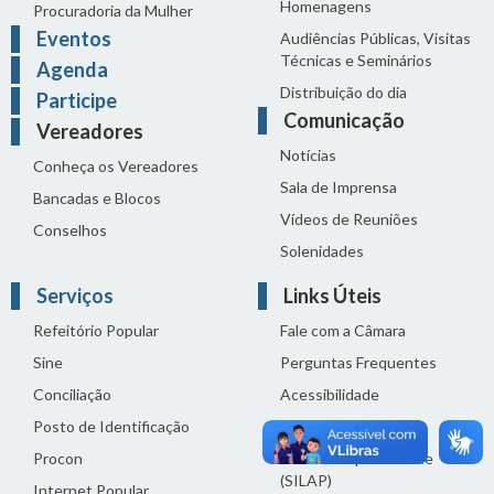
Homenagens
Procuradoria da Mulher
Eventos
Audiências Públicas, Visitas
Técnicas e Seminários
Agenda
Distribuição do dia
Participe
Comunicação
Vereadores
Notícias
Conheça os Vereadores
Sala de Imprensa
Bancadas e Blocos
Vídeos de Reuniões
Conselhos
Solenidades
Serviços
Links Úteis
Refeitório Popular
Fale com a Câmara
Sine
Perguntas Frequentes
Conciliação
Acessibilidade
Posto de Identificação
Termos de uso
Procon
Política de privacidade
(SILAP)
Internet Popular