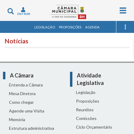
Togg
Toggle
ENTRAR
navig
navigation
LEGISLAÇÃO
PROPOSIÇÕES
AGENDA
Notícias
A Câmara
Atividade
Legislativa
Entenda a Câmara
Legislação
Mesa Diretora
Proposições
Como chegar
Reuniões
Agende uma Visita
Comissões
Memória
Ciclo Orçamentário
Estrutura administrativa