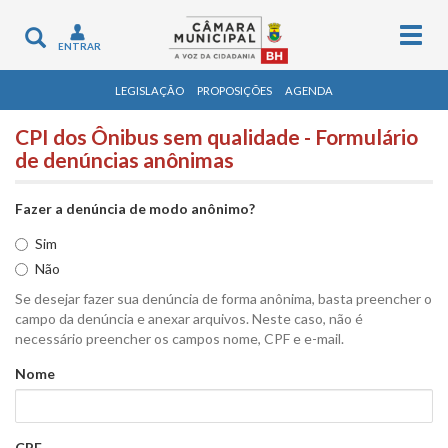
Togg
Toggle
ENTRAR
navig
navigation
LEGISLAÇÃO
PROPOSIÇÕES
AGENDA
CPI dos Ônibus sem qualidade - Formulário
de denúncias anônimas
Fazer a denúncia de modo anônimo?
Sim
Não
Se desejar fazer sua denúncia de forma anônima, basta preencher o
campo da denúncia e anexar arquivos. Neste caso, não é
necessário preencher os campos nome, CPF e e-mail.
Nome
CPF