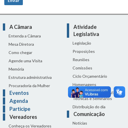
Enviar
Tipos de arquivos permitidos:
gif jpg jpeg png bmp eps tif
pict psd rtf pdf doc docx odt ppt pptx odp xls xlsx ods
mp3 ogg wav bz2 gz rar zip
.
A Câmara
Atividade
Legislativa
Entenda a Câmara
Legislação
Mesa Diretora
Proposições
Como chegar
Reuniões
Agende uma Visita
Comissões
Memória
Ciclo Orçamentário
Estrutura administrativa
Homenagens
Procuradoria da Mulher
Eventos
Audiências Públicas, Visitas
Técnicas e Seminários
Agenda
Distribuição do dia
Participe
Comunicação
Vereadores
Notícias
Conheça os Vereadores