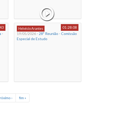
:43
01:28:08
Helvécio Arantes
 -
19/05/2026
- 28ª Reunião - Comissão
Especial de Estudo
róximo ›
fim »