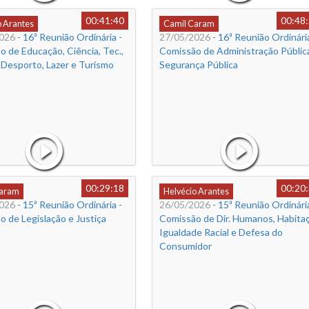
00:41:40
00:48
o Arantes
Camil Caram
026
- 16ª Reunião Ordinária -
27/05/2026
- 16ª Reunião Ordinária
 de Educação, Ciência, Tec.,
Comissão de Administração Públic
 Desporto, Lazer e Turismo
Segurança Pública
00:29:18
00:20
Caram
Helvécio Arantes
026
- 15ª Reunião Ordinária -
26/05/2026
- 15ª Reunião Ordinária
 de Legislação e Justiça
Comissão de Dir. Humanos, Habitaç
Igualdade Racial e Defesa do
Consumidor