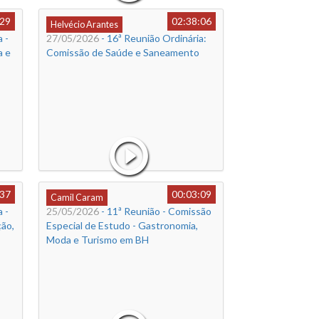
:29
02:38:06
Helvécio Arantes
 -
27/05/2026
- 16ª Reunião Ordinária:
a e
Comissão de Saúde e Saneamento
:37
00:03:09
Camil Caram
 -
25/05/2026
- 11ª Reunião - Comissão
ão,
Especial de Estudo - Gastronomia,
Moda e Turismo em BH