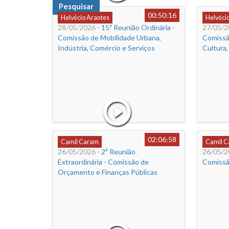
Pesquisar
00:50:16
Helvécio Arantes
Helvéci
28/05/2026
- 15ª Reunião Ordinária -
27/05/2
Comissão de Mobilidade Urbana,
Comissão
Indústria, Comércio e Serviços
Cultura,
02:06:58
Camil Caram
Camil 
26/05/2026
- 2ª Reunião
26/05/2
Extraordinária - Comissão de
Comissão
Orçamento e Finanças Públicas