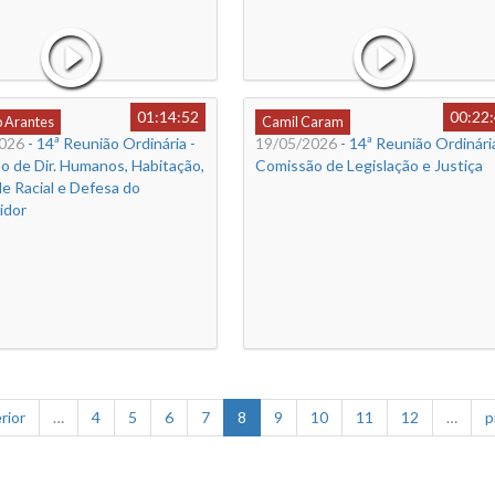
01:14:52
00:22
o Arantes
Camil Caram
026
- 14ª Reunião Ordinária -
19/05/2026
- 14ª Reunião Ordinária
o de Dir. Humanos, Habitação,
Comissão de Legislação e Justiça
e Racial e Defesa do
idor
rior
…
4
5
6
7
8
9
10
11
12
…
p