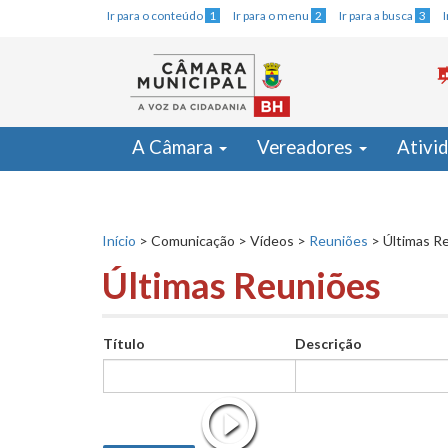
Ir para o conteúdo
1
Ir para o menu
2
Ir para a busca
3
A Câmara
Vereadores
Ativi
Início
>
Comunicação
>
Vídeos
>
Reuniões
>
Últimas R
Últimas Reuniões
Título
Descrição