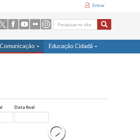
Entrar
Formulário
de busca
Comunicação
Educação Cidadã
al
Data final
Data