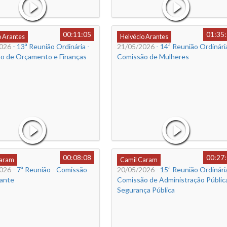
00:11:05
01:35
o Arantes
Helvécio Arantes
026
- 13ª Reunião Ordinária -
21/05/2026
- 14ª Reunião Ordinária
o de Orçamento e Finanças
Comissão de Mulheres
00:08:08
00:27
Caram
Camil Caram
026
- 7ª Reunião - Comissão
20/05/2026
- 15ª Reunião Ordinária
ante
Comissão de Administração Públic
Segurança Pública