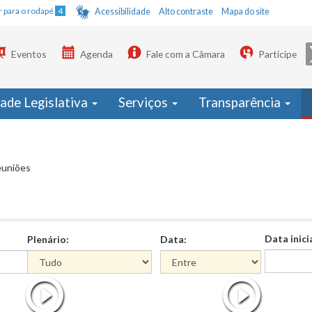
Ir para o rodapé
4
Acessibilidade
Alto contraste
Mapa do site
Eventos
Agenda
Fale com a Câmara
Participe
dade Legislativa
Serviços
Transparência
euniões
Data inici
Plenário:
Data:
Data
Data