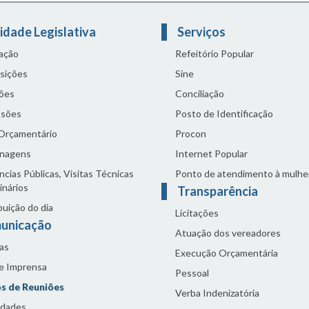
idade Legislativa
Serviços
lação
Refeitório Popular
sições
Sine
ões
Conciliação
sões
Posto de Identificação
 Orçamentário
Procon
nagens
Internet Popular
cias Públicas, Visitas Técnicas
Ponto de atendimento à mulhe
inários
Transparência
buição do dia
Licitações
unicação
Atuação dos vereadores
as
Execução Orçamentária
de Imprensa
Pessoal
s de Reuniões
Verba Indenizatória
idades