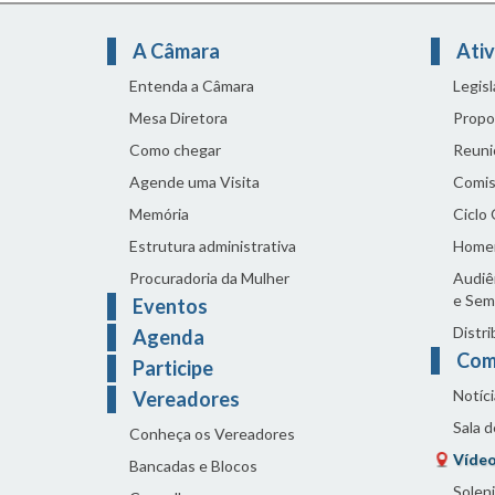
A Câmara
Ativ
Entenda a Câmara
Legis
Mesa Diretora
Propo
Como chegar
Reuni
Agende uma Visita
Comis
Memória
Ciclo
Estrutura administrativa
Home
Procuradoria da Mulher
Audiên
e Sem
Eventos
Distri
Agenda
Com
Participe
Notíci
Vereadores
Sala 
Conheça os Vereadores
Vídeo
Bancadas e Blocos
Solen