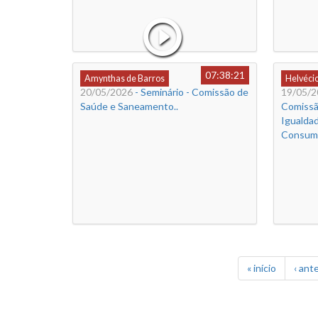
07:38:21
Amynthas de Barros
Helvéci
20/05/2026
- Seminário - Comissão de
19/05/2
Saúde e Saneamento..
Comissã
Igualdad
Consum
« início
‹ ante