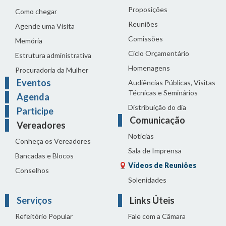
Proposições
Como chegar
Reuniões
Agende uma Visita
Comissões
Memória
Ciclo Orçamentário
Estrutura administrativa
Homenagens
Procuradoria da Mulher
Eventos
Audiências Públicas, Visitas
Técnicas e Seminários
Agenda
Distribuição do dia
Participe
Comunicação
Vereadores
Notícias
Conheça os Vereadores
Sala de Imprensa
Bancadas e Blocos
Vídeos de Reuniões
Conselhos
Solenidades
Serviços
Links Úteis
Refeitório Popular
Fale com a Câmara