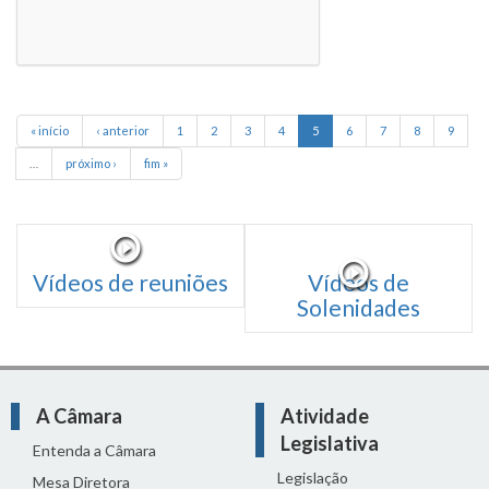
« início
‹ anterior
1
2
3
4
5
6
7
8
9
…
próximo ›
fim »
Vídeos de reuniões
Vídeos de
Solenidades
A Câmara
Atividade
Legislativa
Entenda a Câmara
Legislação
Mesa Diretora