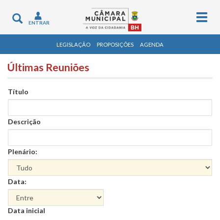
Togg
Toggle
ENTRAR
navig
navigation
LEGISLAÇÃO
PROPOSIÇÕES
AGENDA
Últimas Reuniões
Título
Descrição
Plenário:
Data:
Data
Data inicial