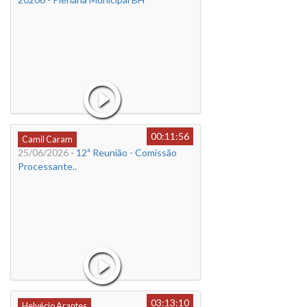
00:11:56
Camil Caram
25/06/2026
- 12ª Reunião - Comissão
Processante..
03:13:10
Helvécio Arantes