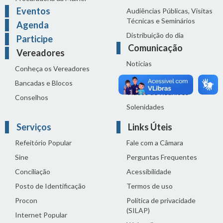
Eventos
Audiências Públicas, Visitas
Técnicas e Seminários
Agenda
Distribuição do dia
Participe
Comunicação
Vereadores
Notícias
Conheça os Vereadores
Sala de Imprensa
Bancadas e Blocos
Vídeos de Reuniões
Conselhos
Solenidades
Serviços
Links Úteis
Refeitório Popular
Fale com a Câmara
Sine
Perguntas Frequentes
Conciliação
Acessibilidade
Posto de Identificação
Termos de uso
Procon
Política de privacidade
(SILAP)
Internet Popular