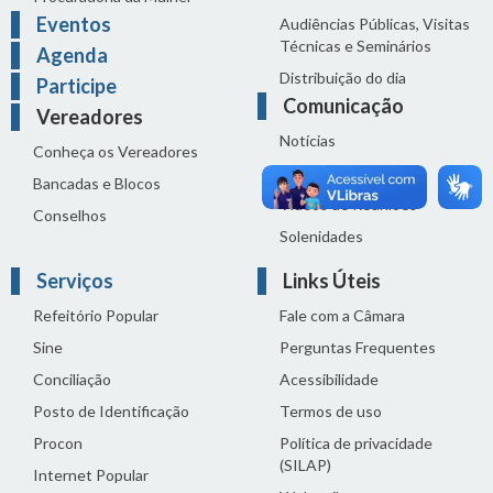
Eventos
Audiências Públicas, Visitas
Técnicas e Seminários
Agenda
Distribuição do dia
Participe
Comunicação
Vereadores
Notícias
Conheça os Vereadores
Sala de Imprensa
Bancadas e Blocos
Vídeos de Reuniões
Conselhos
Solenidades
Serviços
Links Úteis
Refeitório Popular
Fale com a Câmara
Sine
Perguntas Frequentes
Conciliação
Acessibilidade
Posto de Identificação
Termos de uso
Procon
Política de privacidade
(SILAP)
Internet Popular