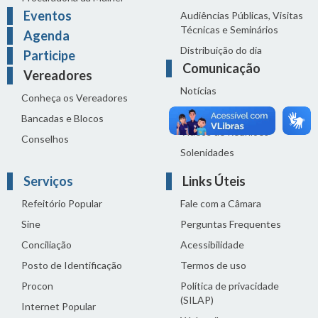
Eventos
Audiências Públicas, Visitas
Técnicas e Seminários
Agenda
Distribuição do dia
Participe
Comunicação
Vereadores
Notícias
Conheça os Vereadores
Sala de Imprensa
Bancadas e Blocos
Vídeos de Reuniões
Conselhos
Solenidades
Serviços
Links Úteis
Refeitório Popular
Fale com a Câmara
Sine
Perguntas Frequentes
Conciliação
Acessibilidade
Posto de Identificação
Termos de uso
Procon
Política de privacidade
(SILAP)
Internet Popular