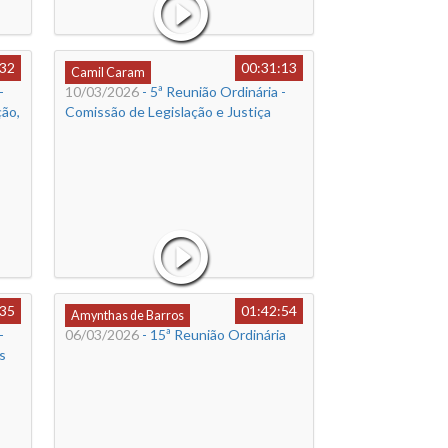
:32
00:31:13
Camil Caram
-
10/03/2026
- 5ª Reunião Ordinária -
ão,
Comissão de Legislação e Justiça
:35
01:42:54
Amynthas de Barros
-
06/03/2026
- 15ª Reunião Ordinária
s