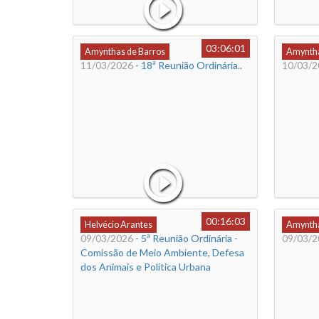
03:06:01
Amynthas de Barros
Amyntha
11/03/2026
- 18ª Reunião Ordinária..
10/03/2
00:16:03
Helvécio Arantes
Amyntha
09/03/2026
- 5ª Reunião Ordinária -
09/03/2
Comissão de Meio Ambiente, Defesa
dos Animais e Política Urbana