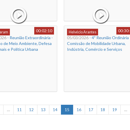
00:02:10
00:30
Caram
Helvécio Arantes
026
- Reunião Extraordinária -
05/03/2026
- 4ª Reunião Ordinária 
o de Meio Ambiente, Defesa
Comissão de Mobilidade Urbana,
ais e Política Urbana
Indústria, Comércio e Serviços
…
11
12
13
14
15
16
17
18
19
…