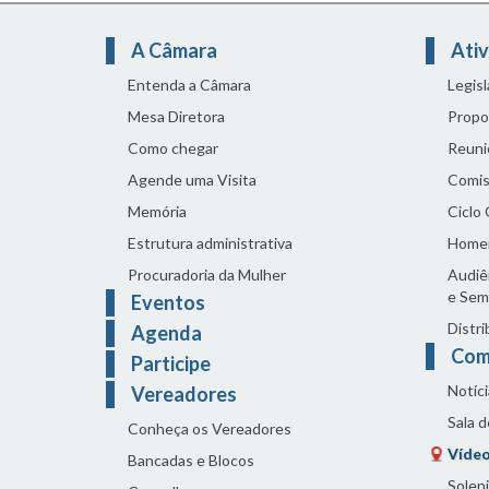
A Câmara
Ativ
Entenda a Câmara
Legis
Mesa Diretora
Propo
Como chegar
Reuni
Agende uma Visita
Comis
Memória
Ciclo
Estrutura administrativa
Home
Procuradoria da Mulher
Audiên
e Sem
Eventos
Distri
Agenda
Com
Participe
Notíci
Vereadores
Sala 
Conheça os Vereadores
Vídeo
Bancadas e Blocos
Solen