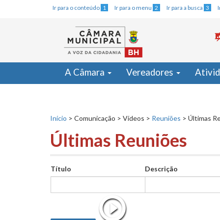
Ir para o conteúdo
1
Ir para o menu
2
Ir para a busca
3
A Câmara
Vereadores
Ativi
Início
>
Comunicação
>
Vídeos
>
Reuniões
>
Últimas R
Últimas Reuniões
Título
Descrição