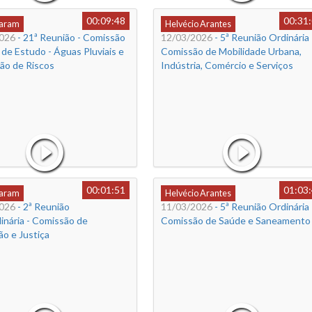
00:09:48
00:31
Caram
Helvécio Arantes
026
- 21ª Reunião - Comissão
12/03/2026
- 5ª Reunião Ordinária 
 de Estudo - Águas Pluviais e
Comissão de Mobilidade Urbana,
ão de Riscos
Indústria, Comércio e Serviços
00:01:51
01:03
Caram
Helvécio Arantes
026
- 2ª Reunião
11/03/2026
- 5ª Reunião Ordinária 
inária - Comissão de
Comissão de Saúde e Saneamento
ão e Justiça