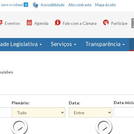
Ir para o rodapé
4
Acessibilidade
Alto contraste
Mapa do site
Eventos
Agenda
Fale com a Câmara
Participe
dade Legislativa
Serviços
Transparência
euniões
Data inici
Plenário:
Data:
Data
Data