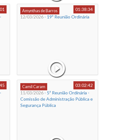
:01
01:38:34
Amynthas de Barros
-
12/03/2026
- 19ª Reunião Ordinária
:45
03:02:42
Camil Caram
-
11/03/2026
- 5ª Reunião Ordinária -
Comissão de Administração Pública e
Segurança Pública