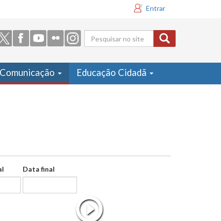
Entrar
Formulário
de busca
Comunicação
Educação Cidadã
al
Data final
Data