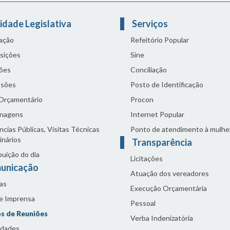
idade Legislativa
Serviços
lação
Refeitório Popular
sições
Sine
ões
Conciliação
sões
Posto de Identificação
 Orçamentário
Procon
nagens
Internet Popular
cias Públicas, Visitas Técnicas
Ponto de atendimento à mulhe
inários
Transparência
buição do dia
Licitações
unicação
Atuação dos vereadores
as
Execução Orçamentária
de Imprensa
Pessoal
s de Reuniões
Verba Indenizatória
idades