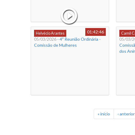
01:42:46
Helvécio Arantes
Camil 
05/03/2026
- 4ª Reunião Ordinária -
05/03/2
Comissão de Mulheres
Comissã
dos Anim
« início
‹ anterior