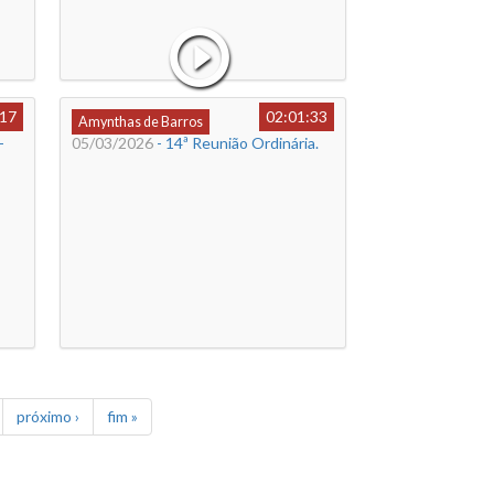
:17
02:01:33
Amynthas de Barros
-
05/03/2026
- 14ª Reunião Ordinária.
próximo ›
fim »