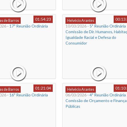
01:54:23
00:13
s de Barros
Helvécio Arantes
026
- 17ª Reunião Ordinária
10/03/2026
- 5ª Reunião Ordinária 
Comissão de Dir. Humanos, Habitaç
Igualdade Racial e Defesa do
Consumidor
01:21:04
01:10
s de Barros
Helvécio Arantes
026
- 16ª Reunião Ordinária
06/03/2026
- 4ª Reunião Ordinária 
Comissão de Orçamento e Finança
Públicas