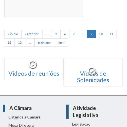
« início
‹ anterior
…
5
6
7
8
9
10
11
12
13
…
próximo ›
fim »
Vídeos de reuniões
Vídeos de
Solenidades
A Câmara
Atividade
Legislativa
Entenda a Câmara
Legislação
Mesa Diretora