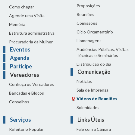
Proposições
Como chegar
Reuniões
Agende uma Visita
Comissões
Memória
Ciclo Orçamentário
Estrutura administrativa
Homenagens
Procuradoria da Mulher
Eventos
Audiências Públicas, Visitas
Técnicas e Seminários
Agenda
Distribuição do dia
Participe
Comunicação
Vereadores
Notícias
Conheça os Vereadores
Sala de Imprensa
Bancadas e Blocos
Vídeos de Reuniões
Conselhos
Solenidades
Serviços
Links Úteis
Refeitório Popular
Fale com a Câmara