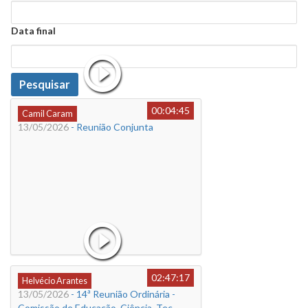
Data
Data final
Data
Pesquisar
00:04:45
Camil Caram
13/05/2026
- Reunião Conjunta
02:47:17
Helvécio Arantes
13/05/2026
- 14ª Reunião Ordinária -
Comissão de Educação, Ciência, Tec.,