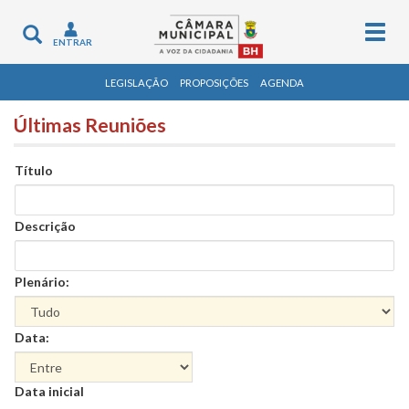
Togg
Toggle
ENTRAR
navig
navigation
LEGISLAÇÃO
PROPOSIÇÕES
AGENDA
Últimas Reuniões
Título
Descrição
Plenário:
Data:
Data
Data inicial