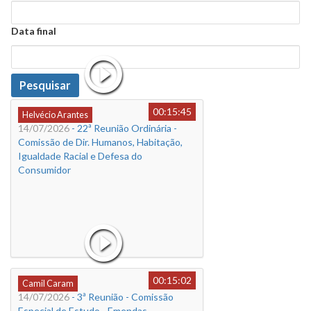
Data
Data final
Data
Pesquisar
00:15:45
Helvécio Arantes
14/07/2026
- 22ª Reunião Ordinária -
Comissão de Dir. Humanos, Habitação,
Igualdade Racial e Defesa do
Consumidor
00:15:02
Camil Caram
14/07/2026
- 3ª Reunião - Comissão
Especial de Estudo - Emendas