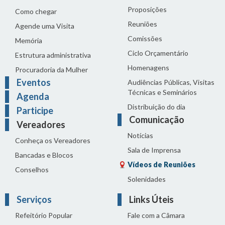
Proposições
Como chegar
Reuniões
Agende uma Visita
Comissões
Memória
Ciclo Orçamentário
Estrutura administrativa
Homenagens
Procuradoria da Mulher
Eventos
Audiências Públicas, Visitas
Técnicas e Seminários
Agenda
Distribuição do dia
Participe
Comunicação
Vereadores
Notícias
Conheça os Vereadores
Sala de Imprensa
Bancadas e Blocos
Vídeos de Reuniões
Conselhos
Solenidades
Serviços
Links Úteis
Refeitório Popular
Fale com a Câmara