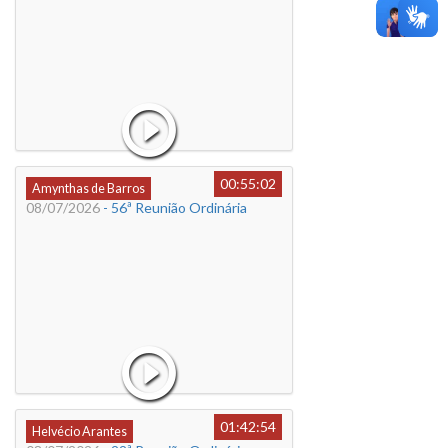
00:55:02
Amynthas de Barros
08/07/2026
- 56ª Reunião Ordinária
01:42:54
Helvécio Arantes