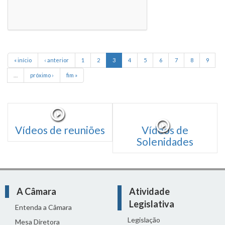
« início
‹ anterior
1
2
3
4
5
6
7
8
9
…
próximo ›
fim »
Vídeos de reuniões
Vídeos de
Solenidades
A Câmara
Atividade
Legislativa
Entenda a Câmara
Legislação
Mesa Diretora