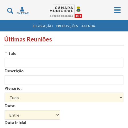
Togg
Toggle
ENTRAR
navig
navigation
LEGISLAÇÃO
PROPOSIÇÕES
AGENDA
Últimas Reuniões
Título
Descrição
Plenário:
Data:
Data
Data inicial