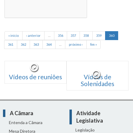
« início
‹ anterior
…
356
357
358
359
360
361
362
363
364
…
próximo ›
fim »
Vídeos de reuniões
Vídeos de
Solenidades
A Câmara
Atividade
Legislativa
Entenda a Câmara
Legislação
Mesa Diretora