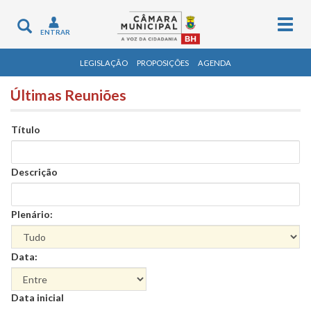
Togg
Toggle
ENTRAR
navig
navigation
LEGISLAÇÃO
PROPOSIÇÕES
AGENDA
Últimas Reuniões
Título
Descrição
Plenário:
Data:
Data
Data inicial