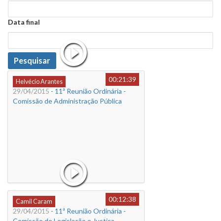
Data
Data final
Data
Pesquisar
00:21:39
Helvécio Arantes
29/04/2015
- 11ª Reunião Ordinária -
Comissão de Administração Pública
00:12:38
Camil Caram
29/04/2015
- 11ª Reunião Ordinária -
Comissão de Legislação e Justiça