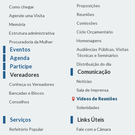
Proposições
Como chegar
Reuniões
Agende uma Visita
Comissões
Memória
Ciclo Orçamentário
Estrutura administrativa
Homenagens
Procuradoria da Mulher
Eventos
Audiências Públicas, Visitas
Técnicas e Seminários
Agenda
Distribuição do dia
Participe
Comunicação
Vereadores
Notícias
Conheça os Vereadores
Sala de Imprensa
Bancadas e Blocos
Vídeos de Reuniões
Conselhos
Solenidades
Serviços
Links Úteis
Refeitório Popular
Fale com a Câmara