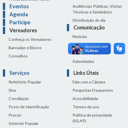
Eventos
Audiências Públicas, Visitas
Técnicas e Seminários
Agenda
Distribuição do dia
Participe
Comunicação
Vereadores
Notícias
Conheça os Vereadores
Sala de Imprensa
Bancadas e Blocos
Vídeos de Reuniões
Conselhos
Solenidades
Serviços
Links Úteis
Refeitório Popular
Fale com a Câmara
Sine
Perguntas Frequentes
Conciliação
Acessibilidade
Posto de Identificação
Termos de uso
Procon
Política de privacidade
(SILAP)
Internet Popular