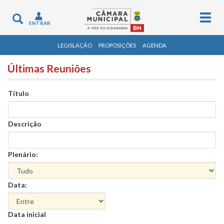
Togg
Toggle
ENTRAR
navig
navigation
LEGISLAÇÃO
PROPOSIÇÕES
AGENDA
Últimas Reuniões
Título
Descrição
Plenário:
Data:
Data
Data inicial