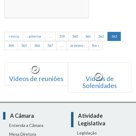
« início
‹ anterior
…
359
360
361
362
363
364
365
366
367
…
próximo ›
fim »
Vídeos de reuniões
Vídeos de
Solenidades
A Câmara
Atividade
Legislativa
Entenda a Câmara
Legislação
Mesa Diretora