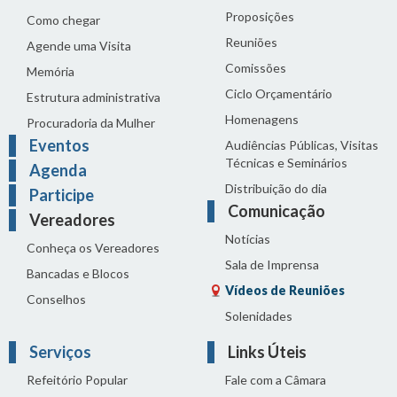
Proposições
Como chegar
Reuniões
Agende uma Visita
Comissões
Memória
Ciclo Orçamentário
Estrutura administrativa
Homenagens
Procuradoria da Mulher
Eventos
Audiências Públicas, Visitas
Técnicas e Seminários
Agenda
Distribuição do dia
Participe
Comunicação
Vereadores
Notícias
Conheça os Vereadores
Sala de Imprensa
Bancadas e Blocos
Vídeos de Reuniões
Conselhos
Solenidades
Serviços
Links Úteis
Refeitório Popular
Fale com a Câmara