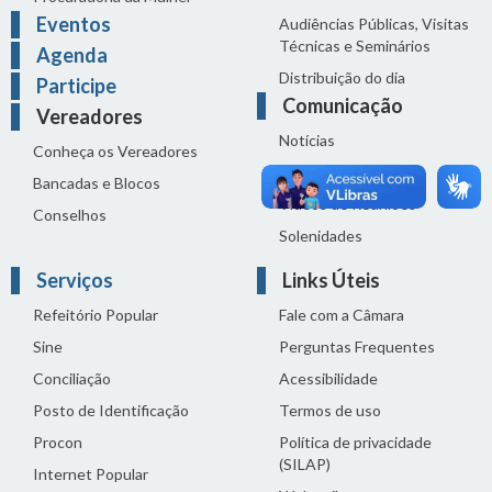
Eventos
Audiências Públicas, Visitas
Técnicas e Seminários
Agenda
Distribuição do dia
Participe
Comunicação
Vereadores
Notícias
Conheça os Vereadores
Sala de Imprensa
Bancadas e Blocos
Vídeos de Reuniões
Conselhos
Solenidades
Serviços
Links Úteis
Refeitório Popular
Fale com a Câmara
Sine
Perguntas Frequentes
Conciliação
Acessibilidade
Posto de Identificação
Termos de uso
Procon
Política de privacidade
(SILAP)
Internet Popular