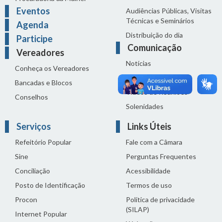
Eventos
Audiências Públicas, Visitas
Técnicas e Seminários
Agenda
Distribuição do dia
Participe
Comunicação
Vereadores
Notícias
Conheça os Vereadores
Sala de Imprensa
Bancadas e Blocos
Vídeos de Reuniões
Conselhos
Solenidades
Serviços
Links Úteis
Refeitório Popular
Fale com a Câmara
Sine
Perguntas Frequentes
Conciliação
Acessibilidade
Posto de Identificação
Termos de uso
Procon
Política de privacidade
(SILAP)
Internet Popular