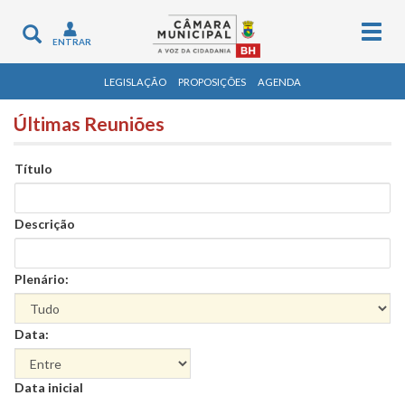
Togg
Toggle
ENTRAR
navig
navigation
LEGISLAÇÃO
PROPOSIÇÕES
AGENDA
Últimas Reuniões
Título
Descrição
Plenário:
Data:
Data
Data inicial