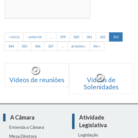
« início
‹ anterior
…
359
360
361
362
363
364
365
366
367
…
próximo ›
fim »
Vídeos de reuniões
Vídeos de
Solenidades
A Câmara
Atividade
Legislativa
Entenda a Câmara
Legislação
Mesa Diretora