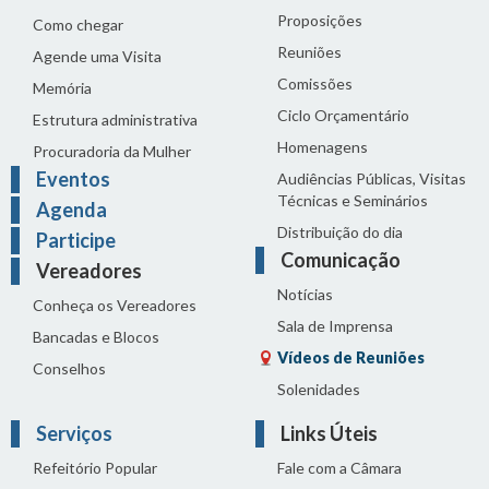
Proposições
Como chegar
Reuniões
Agende uma Visita
Comissões
Memória
Ciclo Orçamentário
Estrutura administrativa
Homenagens
Procuradoria da Mulher
Eventos
Audiências Públicas, Visitas
Técnicas e Seminários
Agenda
Distribuição do dia
Participe
Comunicação
Vereadores
Notícias
Conheça os Vereadores
Sala de Imprensa
Bancadas e Blocos
Vídeos de Reuniões
Conselhos
Solenidades
Serviços
Links Úteis
Refeitório Popular
Fale com a Câmara