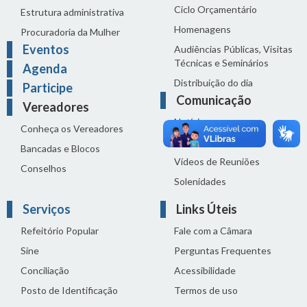
Ciclo Orçamentário
Estrutura administrativa
Homenagens
Procuradoria da Mulher
Eventos
Audiências Públicas, Visitas
Técnicas e Seminários
Agenda
Distribuição do dia
Participe
Comunicação
Vereadores
Notícias
Conheça os Vereadores
Sala de Imprensa
Bancadas e Blocos
Vídeos de Reuniões
Conselhos
Solenidades
Serviços
Links Úteis
Refeitório Popular
Fale com a Câmara
Sine
Perguntas Frequentes
Conciliação
Acessibilidade
Posto de Identificação
Termos de uso