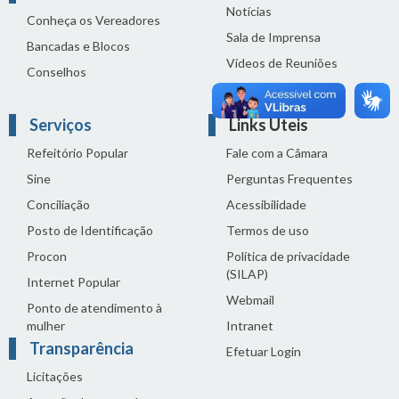
Notícias
Conheça os Vereadores
Sala de Imprensa
Bancadas e Blocos
Vídeos de Reuniões
Conselhos
Solenidades
Serviços
Links Úteis
Refeitório Popular
Fale com a Câmara
Sine
Perguntas Frequentes
Conciliação
Acessibilidade
Posto de Identificação
Termos de uso
Procon
Política de privacidade
(SILAP)
Internet Popular
Webmail
Ponto de atendimento à
mulher
Intranet
Transparência
Efetuar Login
Licitações