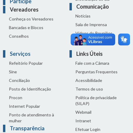
Participe
Comunicação
Vereadores
Notícias
Conheça os Vereadores
Sala de Imprensa
Bancadas e Blocos
Vídeos de Reuniões
Conselhos
Solenidades
Serviços
Links Úteis
Refeitório Popular
Fale com a Câmara
Sine
Perguntas Frequentes
Conciliação
Acessibilidade
Posto de Identificação
Termos de uso
Procon
Política de privacidade
(SILAP)
Internet Popular
Webmail
Ponto de atendimento à
mulher
Intranet
Transparência
Efetuar Login