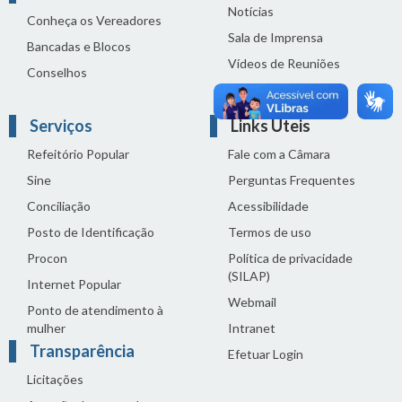
Notícias
Conheça os Vereadores
Sala de Imprensa
Bancadas e Blocos
Vídeos de Reuniões
Conselhos
Solenidades
Serviços
Links Úteis
Refeitório Popular
Fale com a Câmara
Sine
Perguntas Frequentes
Conciliação
Acessibilidade
Posto de Identificação
Termos de uso
Procon
Política de privacidade
(SILAP)
Internet Popular
Webmail
Ponto de atendimento à
mulher
Intranet
Transparência
Efetuar Login
Licitações