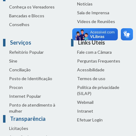
Notícias
Conheça os Vereadores
Sala de Imprensa
Bancadas e Blocos
Vídeos de Reuniões
Conselhos
Solenidades
Serviços
Links Úteis
Refeitório Popular
Fale com a Câmara
Sine
Perguntas Frequentes
Conciliação
Acessibilidade
Posto de Identificação
Termos de uso
Procon
Política de privacidade
(SILAP)
Internet Popular
Webmail
Ponto de atendimento à
mulher
Intranet
Transparência
Efetuar Login
Licitações