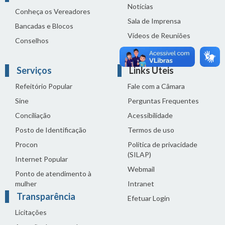
Notícias
Conheça os Vereadores
Sala de Imprensa
Bancadas e Blocos
Vídeos de Reuniões
Conselhos
Solenidades
Serviços
Links Úteis
Refeitório Popular
Fale com a Câmara
Sine
Perguntas Frequentes
Conciliação
Acessibilidade
Posto de Identificação
Termos de uso
Procon
Política de privacidade
(SILAP)
Internet Popular
Webmail
Ponto de atendimento à
mulher
Intranet
Transparência
Efetuar Login
Licitações