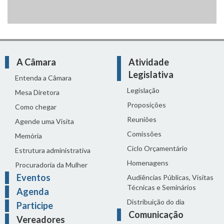
A Câmara
Atividade
Legislativa
Entenda a Câmara
Legislação
Mesa Diretora
Proposições
Como chegar
Reuniões
Agende uma Visita
Comissões
Memória
Ciclo Orçamentário
Estrutura administrativa
Homenagens
Procuradoria da Mulher
Eventos
Audiências Públicas, Visitas
Técnicas e Seminários
Agenda
Distribuição do dia
Participe
Comunicação
Vereadores