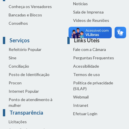
Notícias
Conheça os Vereadores
Sala de Imprensa
Bancadas e Blocos
Vídeos de Reuniões
Conselhos
Solenidades
Serviços
Links Úteis
Refeitório Popular
Fale com a Câmara
Sine
Perguntas Frequentes
Conciliação
Acessibilidade
Posto de Identificação
Termos de uso
Procon
Política de privacidade
(SILAP)
Internet Popular
Webmail
Ponto de atendimento à
mulher
Intranet
Transparência
Efetuar Login
Licitações