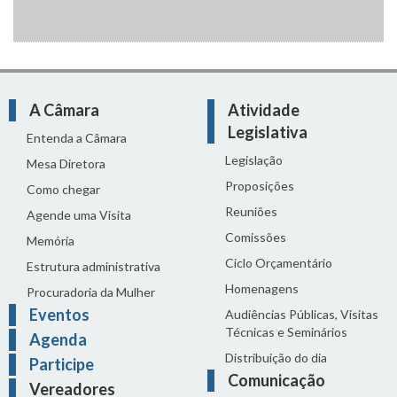
A Câmara
Atividade
Legislativa
Entenda a Câmara
Legislação
Mesa Diretora
Proposições
Como chegar
Reuniões
Agende uma Visita
Comissões
Memória
Ciclo Orçamentário
Estrutura administrativa
Homenagens
Procuradoria da Mulher
Eventos
Audiências Públicas, Visitas
Técnicas e Seminários
Agenda
Distribuição do dia
Participe
Comunicação
Vereadores