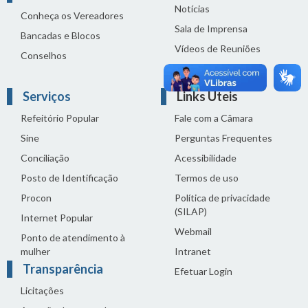
Notícias
Conheça os Vereadores
Sala de Imprensa
Bancadas e Blocos
Vídeos de Reuniões
Conselhos
Solenidades
Serviços
Links Úteis
Refeitório Popular
Fale com a Câmara
Sine
Perguntas Frequentes
Conciliação
Acessibilidade
Posto de Identificação
Termos de uso
Procon
Política de privacidade
(SILAP)
Internet Popular
Webmail
Ponto de atendimento à
mulher
Intranet
Transparência
Efetuar Login
Licitações