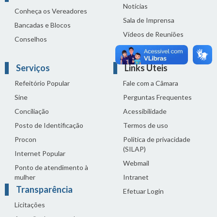
Notícias
Conheça os Vereadores
Sala de Imprensa
Bancadas e Blocos
Vídeos de Reuniões
Conselhos
Solenidades
Serviços
Links Úteis
Refeitório Popular
Fale com a Câmara
Sine
Perguntas Frequentes
Conciliação
Acessibilidade
Posto de Identificação
Termos de uso
Procon
Política de privacidade
(SILAP)
Internet Popular
Webmail
Ponto de atendimento à
mulher
Intranet
Transparência
Efetuar Login
Licitações