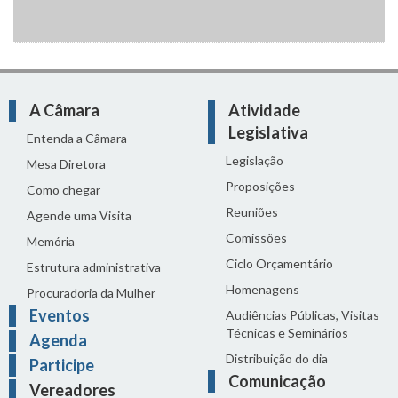
A Câmara
Atividade
Legislativa
Entenda a Câmara
Legislação
Mesa Diretora
Proposições
Como chegar
Reuniões
Agende uma Visita
Comissões
Memória
Ciclo Orçamentário
Estrutura administrativa
Homenagens
Procuradoria da Mulher
Eventos
Audiências Públicas, Visitas
Técnicas e Seminários
Agenda
Distribuição do dia
Participe
Comunicação
Vereadores