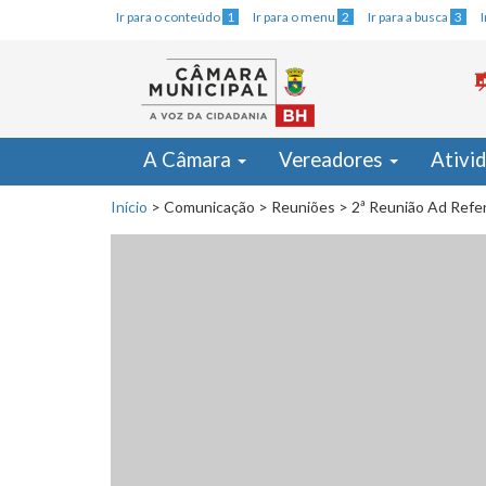
Ir para o conteúdo
1
Ir para o menu
2
Ir para a busca
3
A Câmara
Vereadores
Ativi
Início
>
Comunicação
>
Reuniões
>
2ª Reunião Ad Refer