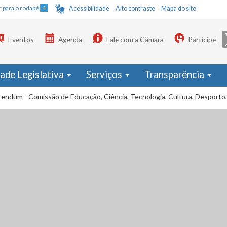
Ir para o rodapé
4
Acessibilidade
Alto contraste
Mapa do site
Eventos
Agenda
Fale com a Câmara
Participe
dade Legislativa
Serviços
Transparência
endum - Comissão de Educação, Ciência, Tecnologia, Cultura, Desporto,