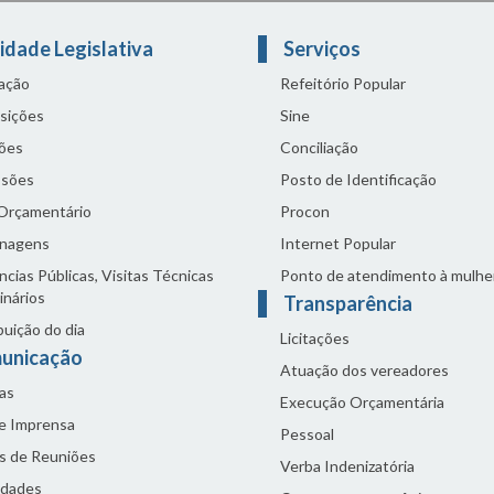
idade Legislativa
Serviços
lação
Refeitório Popular
sições
Sine
ões
Conciliação
sões
Posto de Identificação
 Orçamentário
Procon
nagens
Internet Popular
cias Públicas, Visitas Técnicas
Ponto de atendimento à mulhe
inários
Transparência
buição do dia
Licitações
unicação
Atuação dos vereadores
as
Execução Orçamentária
de Imprensa
Pessoal
s de Reuniões
Verba Indenizatória
idades