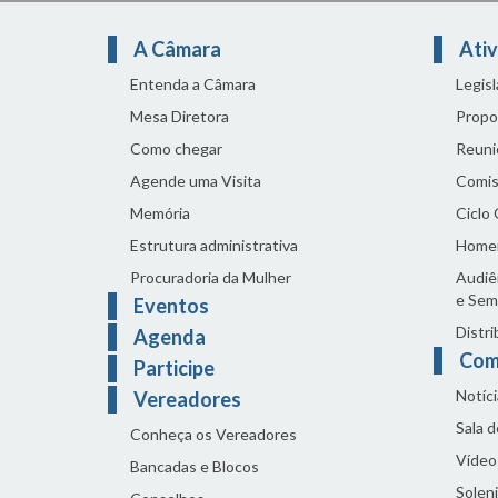
A Câmara
Ativ
Entenda a Câmara
Legis
Mesa Diretora
Propo
Como chegar
Reuni
Agende uma Visita
Comis
Memória
Ciclo
Estrutura administrativa
Home
Procuradoria da Mulher
Audiên
e Sem
Eventos
Distri
Agenda
Com
Participe
Notíci
Vereadores
Sala 
Conheça os Vereadores
Vídeo
Bancadas e Blocos
Solen