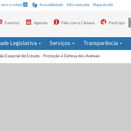
Ir para o rodapé
4
Acessibilidade
Alto contraste
Mapa do site
Eventos
Agenda
Fale com a Câmara
Participe
dade Legislativa
Serviços
Transparência
ão Especial de Estudo - Proteção e Defesa dos Animais