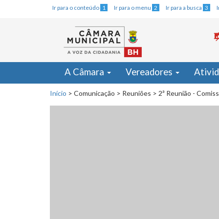
Ir para o conteúdo
1
Ir para o menu
2
Ir para a busca
3
A Câmara
Vereadores
Ativi
Início
>
Comunicação
>
Reuniões
>
2ª Reunião - Comiss