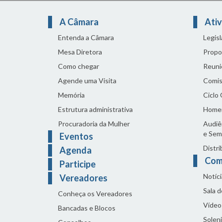
A Câmara
Ativ
Entenda a Câmara
Legis
Mesa Diretora
Propo
Como chegar
Reuni
Agende uma Visita
Comis
Memória
Ciclo
Estrutura administrativa
Home
Procuradoria da Mulher
Audiên
e Sem
Eventos
Distri
Agenda
Com
Participe
Notíci
Vereadores
Sala 
Conheça os Vereadores
Vídeo
Bancadas e Blocos
Solen