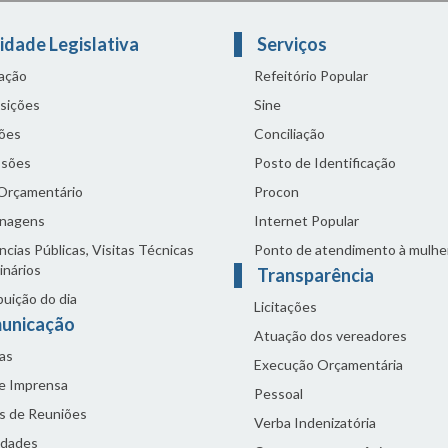
idade Legislativa
Serviços
lação
Refeitório Popular
sições
Sine
ões
Conciliação
sões
Posto de Identificação
 Orçamentário
Procon
nagens
Internet Popular
cias Públicas, Visitas Técnicas
Ponto de atendimento à mulhe
inários
Transparência
buição do dia
Licitações
unicação
Atuação dos vereadores
as
Execução Orçamentária
de Imprensa
Pessoal
s de Reuniões
Verba Indenizatória
idades