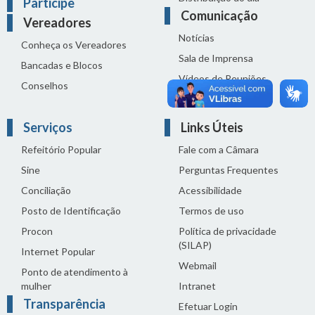
Participe
Comunicação
Vereadores
Notícias
Conheça os Vereadores
Sala de Imprensa
Bancadas e Blocos
Vídeos de Reuniões
Conselhos
Solenidades
Serviços
Links Úteis
Refeitório Popular
Fale com a Câmara
Sine
Perguntas Frequentes
Conciliação
Acessibilidade
Posto de Identificação
Termos de uso
Procon
Política de privacidade
(SILAP)
Internet Popular
Webmail
Ponto de atendimento à
mulher
Intranet
Transparência
Efetuar Login