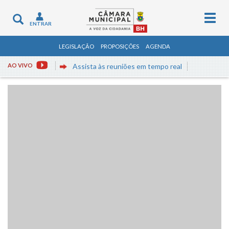
Togg
Toggle
ENTRAR
navig
navigation
LEGISLAÇÃO
PROPOSIÇÕES
AGENDA
AO VIVO
Assista às reuniões em tempo real